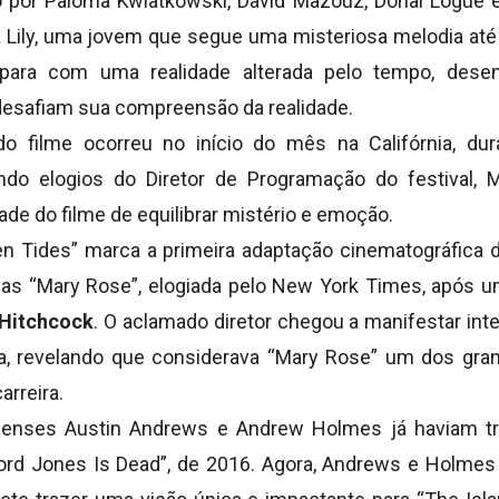
por Paloma Kwiatkowski, David Mazouz, Donal Logue e 
 Lily, uma jovem que segue uma misteriosa melodia até
para com uma realidade alterada pelo tempo, dese
desafiam sua compreensão da realidade.
do filme ocorreu no início do mês na Califórnia, dur
ndo elogios do Diretor de Programação do festival, M
de do filme de equilibrar mistério e emoção.
n Tides” marca a primeira adaptação cinematográfica 
mas “Mary Rose”, elogiada pelo New York Times, após u
 Hitchcock
. O aclamado diretor chegou a manifestar int
a, revelando que considerava “Mary Rose” um dos gran
arreira.
denses Austin Andrews e Andrew Holmes já haviam tr
Lord Jones Is Dead”, de 2016. Agora, Andrews e Holm