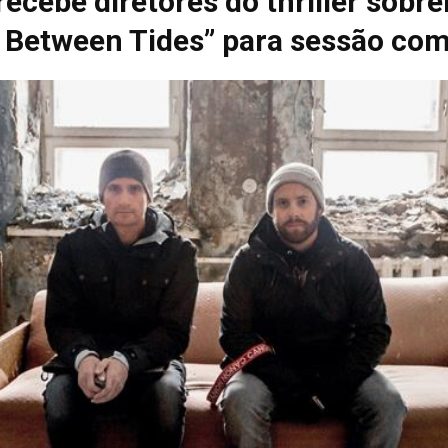
ecebe diretores do thriller sobre
d Between Tides” para sessão co