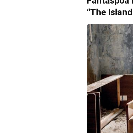
Fantaspoa r
“The Islan