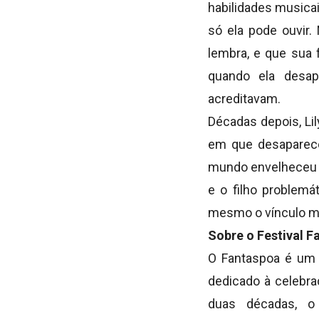
habilidades musica
só ela pode ouvir.
lembra, e que sua f
quando ela desa
acreditavam.
Décadas depois, Li
em que desaparece
mundo envelheceu ao
e o filho problemá
mesmo o vínculo mai
Sobre o Festival F
O Fantaspoa é um 
dedicado à celebr
duas décadas, o f