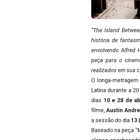
“The I
sland Betwee
história de fantas
envolvendo Alfred 
peça para o cinem
realizados em sua c
O longa-metrage
Latina durante a 2
dias
10 e 28 de ab
filme,
Austin Andr
a sessão do dia
13 
Baseado na peça “Ma