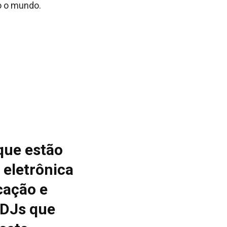
o o mundo.
que estão
 eletrônica
cação e
 DJs que