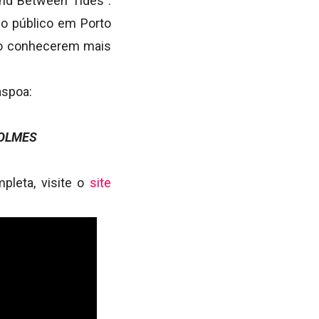
and Between Tides”.
 o público em Porto
ico conhecerem mais
aspoa:
HOLMES
pleta, visite o
site