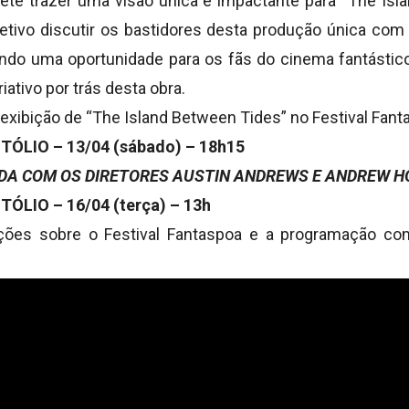
te trazer uma visão única e impactante para “The Isl
tivo discutir os bastidores desta produção única com
ando uma oportunidade para os fãs do cinema fantást
iativo por trás desta obra.
 exibição de “The Island Between Tides” no Festival Fant
ÓLIO – 13/04 (sábado) – 18h15
A COM OS DIRETORES AUSTIN ANDREWS E ANDREW 
ÓLIO – 16/04 (terça) – 13h
ções sobre o Festival Fantaspoa e a programação com