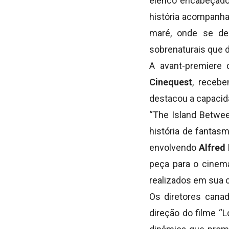
elenco encabeçado 
história acompanha
maré, onde se de
sobrenaturais que 
A avant-premiere 
Cinequest
, recebe
destacou a capacida
“The I
sland Betwee
história de fantas
envolvendo
Alfred
peça para o cinem
realizados em sua c
Os diretores cana
direção do filme “