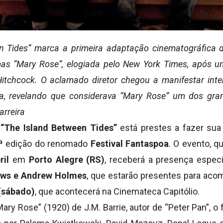
n Tides” marca a primeira adaptação cinematográfica 
mas “Mary Rose”, elogiada pelo New York Times, após u
Hitchcock. O aclamado diretor chegou a manifestar int
a, revelando que considerava “Mary Rose” um dos gran
arreira
m
“The Island Between Tides”
está prestes a fazer sua
0ª edição do renomado
Festival Fantaspoa
.
O evento, qu
ril
em
Porto Alegre (RS)
, receberá a presença especi
ews e Andrew Holmes
, que estarão presentes para ac
(sábado)
, que acontecerá na Cinemateca Capitólio.
ry Rose” (1920) de J.M. Barrie, autor de “Peter Pan
”, o