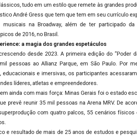
ássicos, tudo em um estilo que remete às grandes pro
rtístico André Gress que tem que tem em seu currículo 
 musicais na Broadway, além de ter participado d
picos de 2016, no Brasil.
erience: a magia dos grandes espetáculos
crescendo desde 2023. A primeira edição do “Poder d
mil pessoas ao Allianz Parque, em São Paulo. Por me
s, educacionais e imersivas, os participantes acessara
ndes líderes, atletas e empreendedores.
em ainda com mais força: Minas Gerais foi o estado esco
ue prevê reunir 35 mil pessoas na Arena MRV. De acor
uperprodução com quatro palcos, 55 cenários físicos e d
os.
co e resultado de mais de 25 anos de estudos e pesqu