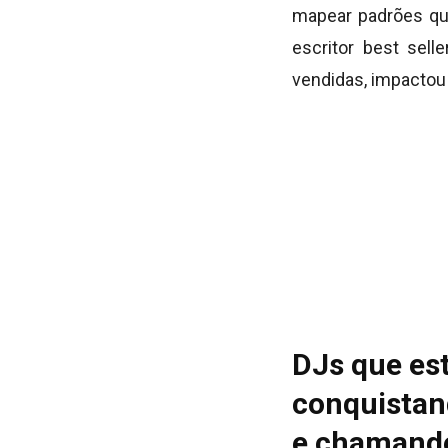
mapear padrões que
escritor best selle
vendidas, impactou 
DJs que es
conquistan
e chamando