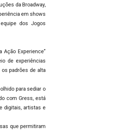
duções da Broadway,
experiência em shows
a equipe dos Jogos
a Ação Experience”
io de experiências
m os padrões de alta
lhido para sediar o
do com Gress, está
igitais, artistas e
isas que permitiram