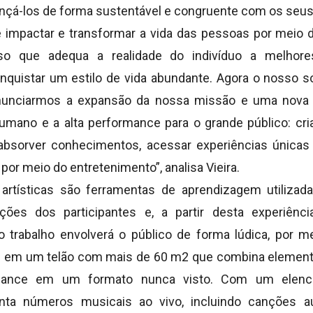
ançá-los de forma sustentável e congruente com os seus
 impactar e transformar a vida das pessoas por meio d
so que adequa a realidade do indivíduo a melhore
onquistar um estilo de vida abundante. Agora o nosso 
nunciarmos a expansão da nossa missão e uma nova 
umano e a alta performance para o grande público: cr
 absorver conhecimentos, acessar experiências única
por meio do entretenimento”, analisa Vieira.
artísticas são ferramentas de aprendizagem utilizad
ões dos participantes e, a partir desta experiência
trabalho envolverá o público de forma lúdica, por me
al em um telão com mais de 60 m2 que combina elemento
ance em um formato nunca visto. Com um elenco 
nta números musicais ao vivo, incluindo canções aut