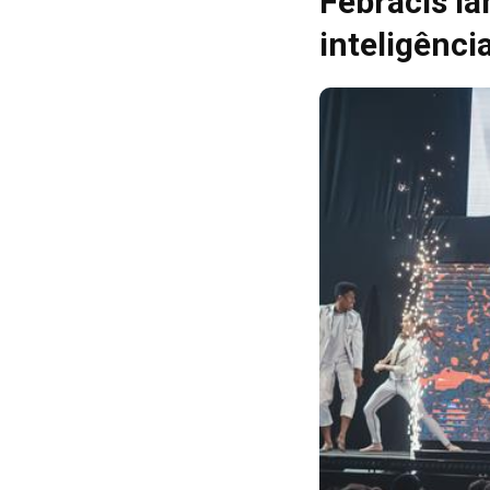
Febracis l
inteligênci