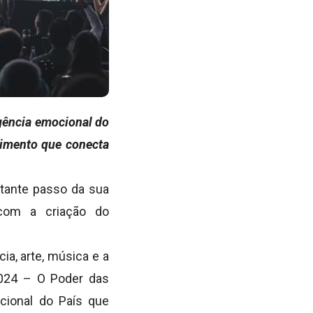
igência emocional do
nimento que conecta
rtante passo da sua
 com a criação do
a, arte, música e a
024 – O Poder das
cional do País que