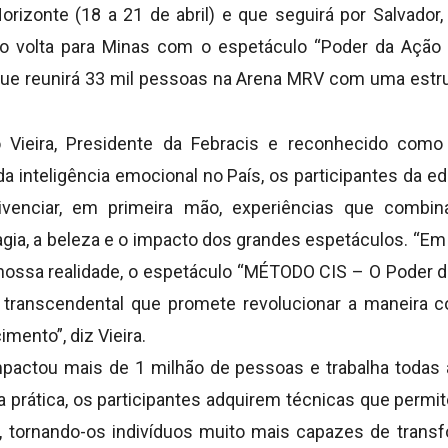
izonte (18 a 21 de abril) e que seguirá por Salvador,
ro volta para Minas com o espetáculo “Poder da Ação 
que reunirá 33 mil pessoas na Arena MRV com uma estr
o Vieira, Presidente da Febracis e reconhecido como
da inteligência emocional no País, os participantes da ed
ivenciar, em primeira mão, experiências que combi
magia, a beleza e o impacto dos grandes espetáculos. “
ssa realidade, o espetáculo “MÉTODO CIS – O Poder 
transcendental que promete revolucionar a maneira 
mento”, diz Vieira.
pactou mais de 1 milhão de pessoas e trabalha todas 
 prática, os participantes adquirem técnicas que permi
de, tornando-os indivíduos muito mais capazes de tran