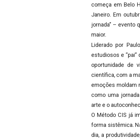
começa em Belo Hor
Janeiro. Em outub
jornada” – evento 
maior.
Liderado por Paul
estudiosos e “pai” 
oportunidade de v
científica, com a 
emoções moldam no
como uma jornada 
arte e o autoconheci
O Método CIS já im
forma sistêmica. Na
dia, a produtivida