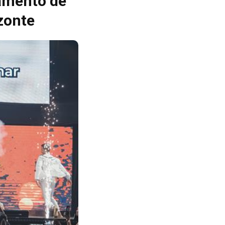
namento de
zonte