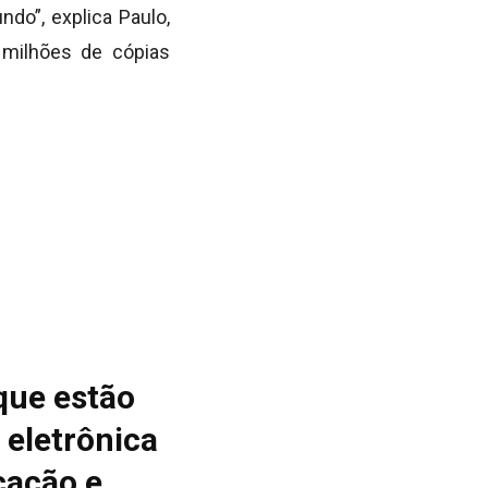
do”, explica Paulo,
milhões de cópias
que estão
 eletrônica
cação e