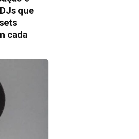
 DJs que
sets
m cada