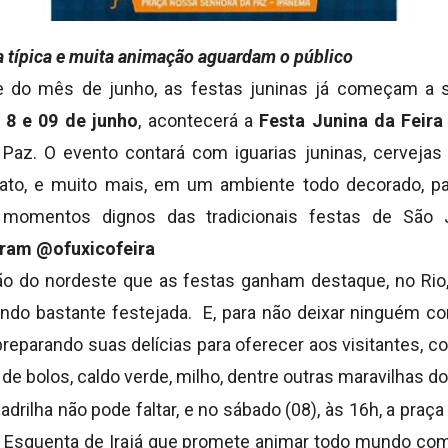
 típica e muita animação aguardam o público
 do mês de junho, as festas juninas já começam a su
 8 e 09 de junho
, acontecerá a
Festa Junina da Feira
az. O evento contará com iguarias juninas, cervejas 
nato, e muito mais, em um ambiente todo decorado, pa
 momentos dignos das tradicionais festas de São 
gram @ofuxicofeira
ião do nordeste que as festas ganham destaque, no Rio,
endo bastante festejada. E, para não deixar ninguém c
reparando suas delícias para oferecer aos visitantes, c
 de bolos, caldo verde, milho, dentre outras maravilhas d
uadrilha não pode faltar, e no sábado (08), às 16h, a praç
ha Esquenta de Irajá que promete animar todo mundo com