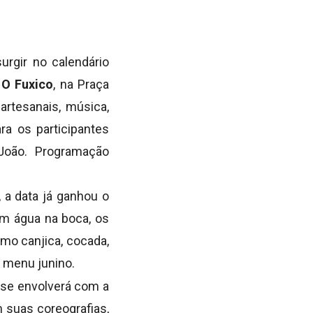
rgir no calendário
 O Fuxico
, na Praça
artesanais, música,
ra os participantes
João. Programação
 a data já ganhou o
om água na boca, os
omo canjica, cocada,
o menu junino.
a se envolverá com a
 suas coreografias,