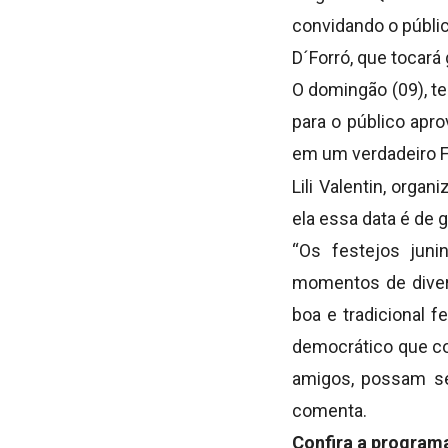
convidando o públic
D´Forró, que tocará
O domingão (09), t
para o público apro
em um verdadeiro Fo
Lili Valentin, organ
ela essa data é de 
“Os festejos juni
momentos de diver
boa e tradicional 
democrático que co
amigos, possam se
comenta.
Confira a program