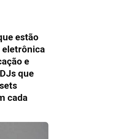
que estão
 eletrônica
cação e
 DJs que
sets
m cada