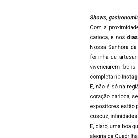
Shows, gastronomia
Com a proximidade
carioca, e nos
dias
Nossa Senhora da P
feirinha de artesa
vivenciarem bons
completa no
Insta
E, não é só na reg
coração carioca, s
expositores estão p
cuscuz, infinidades
E, claro, uma boa q
alegria da Quadril