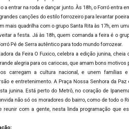
o a entrar na roda e dançar junto. Às 18h, o Forró entra
 grandes canções do estilo forrozeiro para levantar poeir
em mais quadrilha com o grupo Santa Rita às 17h, em um
veitar a festa. Já às 18h, quem comanda a feira é o gr
rró Pé de Serra autêntico para todo mundo forrozear.
izadora da Feira O Fuxico, celebra a edição junina, cheia
grande alegria para os cariocas, que amam bons motivos p
nos carregam a cultura nacional, e unem famílias
são e entretenimento. A Praça Nossa Senhora da Paz é
festa junina. Está perto do Metrô, no coração de Ipane
nvida não só os moradores do bairro, como de todo o Rio
 reunir com a gente, nesta linda programação que es
ação: