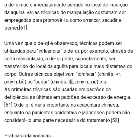
o de-qi não é imediatamente sentido no local de inserção
da agulha, várias técnicas de manipulação costumam ser
empregadas para promovê-la, como arrancar, sacudir e
tremer.[61]
Uma vez que o de-qi é observado, técnicas podem ser
utilizadas para “influenciar” o de-qi: por exemplo, através de
certa manipulação, o de-qi pode, supostamente, ser
transferido do local da agulha para locais mais distantes do
corpo. Outras técnicas objetivam “tonificar” (chinês: 补;
pinyin: bǔ) ou “sedar” (chinês: 泄; pinyin: xiè) o qi.
As primeiras técnicas são usadas em padrões de
deficiência, as últimas em padrões de excesso de energia.
[61] O de-qi é mais importante na acupuntura chinesa,
enquanto os pacientes ocidentais e japoneses podem não
considerá-lo uma parte necessária do tratamento.[52]
Práticas relacionadas