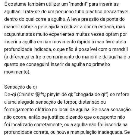
É costume também utilizar um “mandril” para inserir as
agulhas. Trata-se de um pequeno tubo plástico descartável
dentro do qual corre a agulha. A leve pressão da ponta do
mandril sobre a pele ajuda a reduzir a dor da entrada, mas
acupunturistas muito experientes muitas vezes optam por
inserir a agulha em um movimento rápido à mão livre até a
profundidade indicada, o que não é possível com o mandril
(a diferença entre o comprimento do mandril e da agulha é o
quanto se conseguirá inserir da agulha no primeiro
movimento).
Sensação de qi
De-qi (Chinês: 得气; pinyin: dé qì; “chegada de qi”) se refere
a uma alegada sensação de torpor, distensão ou
formigamento elétrico no local da agulha. Se essa sensação
não ocorre, então se justifica dizendo que o acuponto não
foi localizado corretamente, ou a agulha não foi inserida na
profundidade correta, ou houve manipulação inadequada. Se