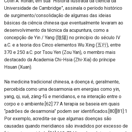
Colin A. Ronan, em sua “História ilustrada da ciência da
Universidade de Cambridge”, assinala o período histórico
de surgimento/consolidação de algumas das ideias
básicas da ciência chinesa que eventualmente levaram ao
desenvolvimento da técnica da acupuntura, como a
concepção de Yin / Yang (陰陽) no princípio do século IV
a.C. e a teoria dos Cinco elementos Wu Xing (五行), entre
370 e 250 a.C. por Tsou Yen (Zou Yan), o membro mais
destacado da Academia Chi-Hsia (Zhi-Xia) do príncipe
Hsuan (Xuan).
Na medicina tradicional chinesa, a doença é, geralmente,
percebida como uma desarmonia em energias como yin,
yang, qi, xuĕ, zàng-fǔ e meridianos, e na interação entre o
corpo e o ambiente.[62]:77 A terapia se baseia em quais
“padrões de desarmonia” podem ser identificados.[80][81]:1
Por exemplo, acredita-se que algumas doenças são
causadas quando meridianos são invadidos por excesso de