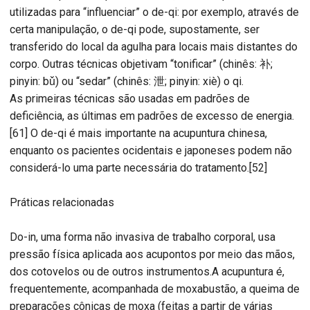
utilizadas para “influenciar” o de-qi: por exemplo, através de
certa manipulação, o de-qi pode, supostamente, ser
transferido do local da agulha para locais mais distantes do
corpo. Outras técnicas objetivam “tonificar” (chinês: 补;
pinyin: bǔ) ou “sedar” (chinês: 泄; pinyin: xiè) o qi.
As primeiras técnicas são usadas em padrões de
deficiência, as últimas em padrões de excesso de energia.
[61] O de-qi é mais importante na acupuntura chinesa,
enquanto os pacientes ocidentais e japoneses podem não
considerá-lo uma parte necessária do tratamento.[52]
Práticas relacionadas
Do-in, uma forma não invasiva de trabalho corporal, usa
pressão física aplicada aos acupontos por meio das mãos,
dos cotovelos ou de outros instrumentos.A acupuntura é,
frequentemente, acompanhada de moxabustão, a queima de
preparações cônicas de moxa (feitas a partir de várias