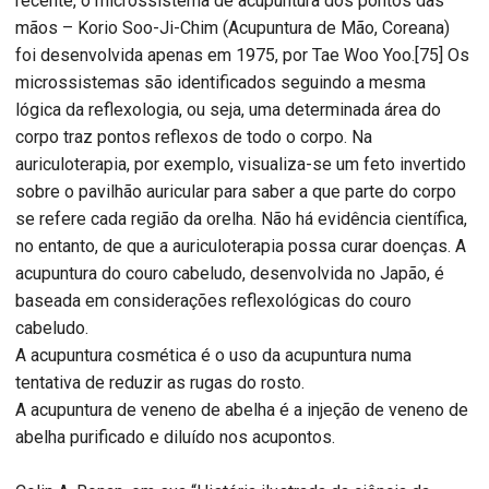
recente, o microssistema de acupuntura dos pontos das
mãos – Korio Soo-Ji-Chim (Acupuntura de Mão, Coreana)
foi desenvolvida apenas em 1975, por Tae Woo Yoo.[75] Os
microssistemas são identificados seguindo a mesma
lógica da reflexologia, ou seja, uma determinada área do
corpo traz pontos reflexos de todo o corpo. Na
auriculoterapia, por exemplo, visualiza-se um feto invertido
sobre o pavilhão auricular para saber a que parte do corpo
se refere cada região da orelha. Não há evidência científica,
no entanto, de que a auriculoterapia possa curar doenças. A
acupuntura do couro cabeludo, desenvolvida no Japão, é
baseada em considerações reflexológicas do couro
cabeludo.
A acupuntura cosmética é o uso da acupuntura numa
tentativa de reduzir as rugas do rosto.
A acupuntura de veneno de abelha é a injeção de veneno de
abelha purificado e diluído nos acupontos.