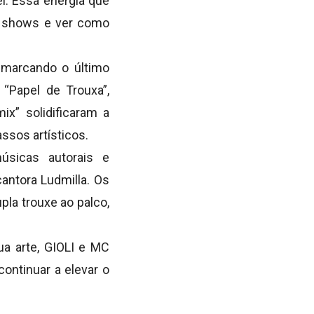
el. Essa energia que
s shows e ver como
, marcando o último
“Papel de Trouxa”,
ix” solidificaram a
ssos artísticos.
úsicas autorais e
antora Ludmilla. Os
la trouxe ao palco,
a arte, GIOLI e MC
ontinuar a elevar o