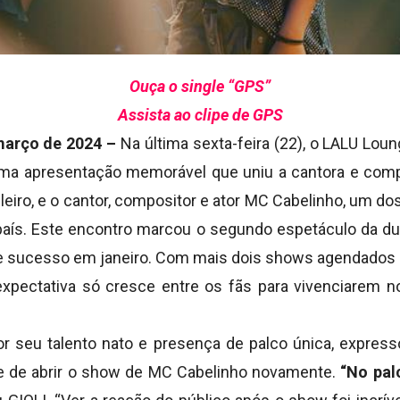
Ouça o single “GPS”
Assista ao clipe de GPS
março de 2024 –
Na última sexta-feira (22), o LALU Lou
 uma apresentação memorável que uniu a cantora e comp
ileiro, e o cantor, compositor e ator MC Cabelinho, um 
aís. Este encontro marcou o segundo espetáculo da du
 sucesso em janeiro. Com mais dois shows agendados p
 expectativa só cresce entre os fãs para vivenciarem 
or seu talento nato e presença de palco única, expre
e de abrir o show de MC Cabelinho novamente.
“No pal