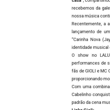
casa”
,
compartilhou
recebemos da gale
nossa música conti
Recentemente, a ar
lançamento de uma
“Carinha Nova (Jay
identidade musical 
O show no LALU L
performances de su
fãs de GIOLI e MC 
proporcionando mo
Com uma combinaçã
Cabelinho conquist
padrão da cena mus