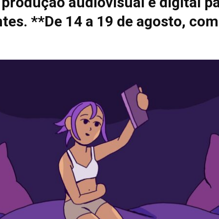
 produção audiovisual e digital p
tes. **De 14 a 19 de agosto, com