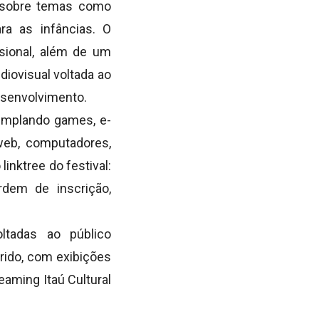
s sobre temas como
ra as infâncias. O
sional, além de um
diovisual voltada ao
desenvolvimento.
templando games, e-
 web, computadores,
linktree do festival:
rdem de inscrição,
ltadas ao público
rido, com exibições
eaming Itaú Cultural