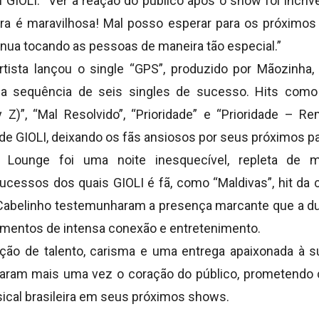
 GIOLI. “
Ver a reação do público após o show foi incrív
ra é maravilhosa! Mal posso esperar para os próximo
nua tocando as pessoas de maneira tão especial.”
tista lançou o single “GPS”, produzido por Mãozinha
 sequência de seis singles de sucesso. Hits como 
 Z)”, “Mal Resolvido”, “Prioridade” e “Prioridade – Rem
de GIOLI, deixando os fãs ansiosos por seus próximos pa
ounge foi uma noite inesquecível, repleta de m
cessos dos quais GIOLI é fã, como “Maldivas”, hit da c
Cabelinho testemunharam a presença marcante que a dup
mentos de intensa conexão e entretenimento.
o de talento, carisma e uma entrega apaixonada à su
aram mais uma vez o coração do público, prometendo c
ical brasileira em seus próximos shows.