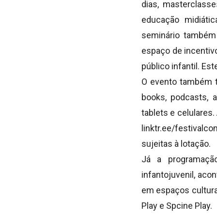
dias, masterclass
educação midiátic
seminário também 
espaço de incentivo
público infantil. E
O evento também tr
books, podcasts, a
tablets e celulares.
linktr.ee/festiva
sujeitas à lotação.
Já a programação
infantojuvenil, ac
em espaços culturai
Play e Spcine Play.