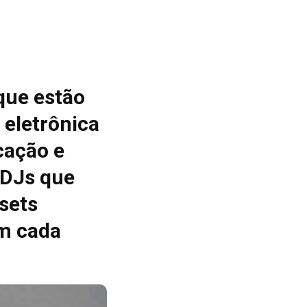
que estão
 eletrônica
cação e
 DJs que
sets
m cada