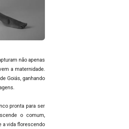
capturam não apenas
lvem a maternidade.
 de Goiás, ganhando
magens.
nco pronta para ser
anscende o comum,
 a vida florescendo