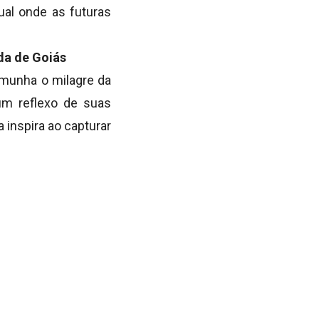
ual onde as futuras
da de Goiás
emunha o milagre da
um reflexo de suas
 inspira ao capturar