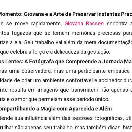
omento: Giovana e a Arte de Preservar Instantes Pre
e se move rapidamente,
Giovana Rassen
encontra a
tos fugazes que se tornam memórias preciosas para
rias a ela. Seu trabalho vai além da mera documentaçã
 que celebra a força e a delicadeza da gestação.
as Lentes: A Fotógrafa que Compreende a Jornada Ma
nas uma observadora, mas uma participante empática 
cidade de criar um ambiente confortável e acolhedor du
ante resulta em imagens que transmitem não apenas a 
ia e o amor que permeiam esse período único.
Compartilhando a Magia com Aparecida e Além
ende sua influência além das sessões fotográficas, uti
rtilhar não apenas seu trabalho, mas também dicas, hist