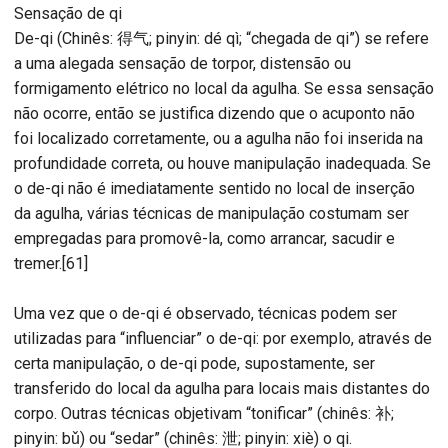
Sensação de qi
De-qi (Chinês: 得气; pinyin: dé qì; “chegada de qi”) se refere
a uma alegada sensação de torpor, distensão ou
formigamento elétrico no local da agulha. Se essa sensação
não ocorre, então se justifica dizendo que o acuponto não
foi localizado corretamente, ou a agulha não foi inserida na
profundidade correta, ou houve manipulação inadequada. Se
o de-qi não é imediatamente sentido no local de inserção
da agulha, várias técnicas de manipulação costumam ser
empregadas para promovê-la, como arrancar, sacudir e
tremer.[61]
Uma vez que o de-qi é observado, técnicas podem ser
utilizadas para “influenciar” o de-qi: por exemplo, através de
certa manipulação, o de-qi pode, supostamente, ser
transferido do local da agulha para locais mais distantes do
corpo. Outras técnicas objetivam “tonificar” (chinês: 补;
pinyin: bǔ) ou “sedar” (chinês: 泄; pinyin: xiè) o qi.