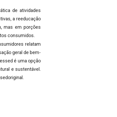
ática de atividades
itivas, a reeducação
am, mas em porções
ntos consumidos.
nsumidores relatam
nsação geral de bem-
Blessed é uma opção
ural e sustentável.
edoriginal.