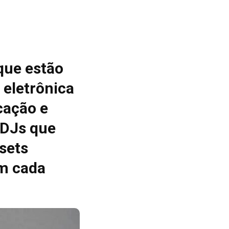
que estão
 eletrônica
cação e
 DJs que
sets
m cada