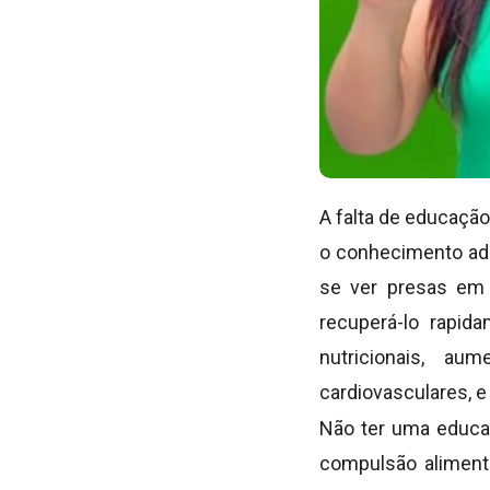
A falta de educaçã
o conhecimento ade
se ver presas em 
recuperá-lo rapid
nutricionais, a
cardiovasculares, e
Não ter uma educaç
compulsão alimenta