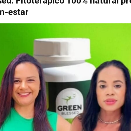
sed: Fitoterápico 100% natural p
m-estar