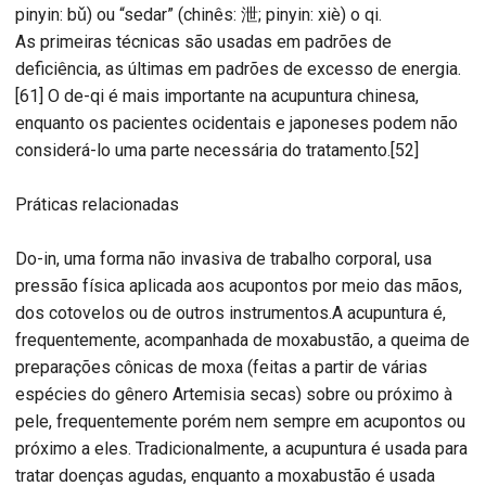
pinyin: bǔ) ou “sedar” (chinês: 泄; pinyin: xiè) o qi.
As primeiras técnicas são usadas em padrões de
deficiência, as últimas em padrões de excesso de energia.
[61] O de-qi é mais importante na acupuntura chinesa,
enquanto os pacientes ocidentais e japoneses podem não
considerá-lo uma parte necessária do tratamento.[52]
Práticas relacionadas
Do-in, uma forma não invasiva de trabalho corporal, usa
pressão física aplicada aos acupontos por meio das mãos,
dos cotovelos ou de outros instrumentos.A acupuntura é,
frequentemente, acompanhada de moxabustão, a queima de
preparações cônicas de moxa (feitas a partir de várias
espécies do gênero Artemisia secas) sobre ou próximo à
pele, frequentemente porém nem sempre em acupontos ou
próximo a eles. Tradicionalmente, a acupuntura é usada para
tratar doenças agudas, enquanto a moxabustão é usada