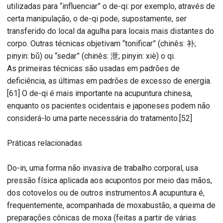
utilizadas para “influenciar” o de-qi: por exemplo, através de
certa manipulação, o de-qi pode, supostamente, ser
transferido do local da agulha para locais mais distantes do
corpo. Outras técnicas objetivam “tonificar” (chinês: 补;
pinyin: bǔ) ou “sedar” (chinês: 泄; pinyin: xiè) o qi.
As primeiras técnicas são usadas em padrões de
deficiência, as últimas em padrões de excesso de energia.
[61] O de-qi é mais importante na acupuntura chinesa,
enquanto os pacientes ocidentais e japoneses podem não
considerá-lo uma parte necessária do tratamento.[52]
Práticas relacionadas
Do-in, uma forma não invasiva de trabalho corporal, usa
pressão física aplicada aos acupontos por meio das mãos,
dos cotovelos ou de outros instrumentos.A acupuntura é,
frequentemente, acompanhada de moxabustão, a queima de
preparações cônicas de moxa (feitas a partir de várias