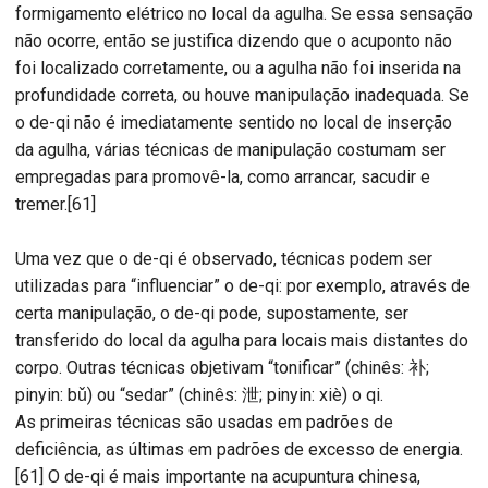
formigamento elétrico no local da agulha. Se essa sensação
não ocorre, então se justifica dizendo que o acuponto não
foi localizado corretamente, ou a agulha não foi inserida na
profundidade correta, ou houve manipulação inadequada. Se
o de-qi não é imediatamente sentido no local de inserção
da agulha, várias técnicas de manipulação costumam ser
empregadas para promovê-la, como arrancar, sacudir e
tremer.[61]
Uma vez que o de-qi é observado, técnicas podem ser
utilizadas para “influenciar” o de-qi: por exemplo, através de
certa manipulação, o de-qi pode, supostamente, ser
transferido do local da agulha para locais mais distantes do
corpo. Outras técnicas objetivam “tonificar” (chinês: 补;
pinyin: bǔ) ou “sedar” (chinês: 泄; pinyin: xiè) o qi.
As primeiras técnicas são usadas em padrões de
deficiência, as últimas em padrões de excesso de energia.
[61] O de-qi é mais importante na acupuntura chinesa,