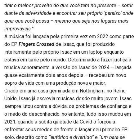
tirar o melhor proveito do que você tem no presente – sorrir
diante da adversidade e encontrar seu próprio ‘paraíso’ onde
quer que você possa – mesmo que seja nos lugares mais
improváveis.”
A música foi lançada pela primeira vez em 2022 como parte
do EP
Fingers Crossed
de Isaac, que foi produzido
inteiramente pelo próprio Isaac em um laptop enquanto
estava em turnê pelo mundo. Determinado a fazer justiça à
música sonoramente, a versão de Isaac de 2024 – lançada
quase exatamente dois anos depois – recebeu um novo
sopro de vida com uma produção nova e maior.
Criado em uma casa geminada em Nottingham, no Reino
Unido, Isaac já escrevia músicas desde muito jovem. Isaac
sempre lutou contra a dúvida, os problemas de confiança e
o medo do desconhecido; no entanto, tudo isso mudou em
2021, quando a súbita quietude da Covid o forçou a
enfrentar seus medos de frente e lançar seu primeiro EP
solo, descrito como
“eufórico e divertido”
e
“um para se