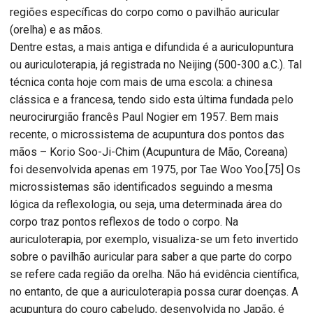
regiões específicas do corpo como o pavilhão auricular
(orelha) e as mãos.
Dentre estas, a mais antiga e difundida é a auriculopuntura
ou auriculoterapia, já registrada no Neijing (500-300 a.C.). Tal
técnica conta hoje com mais de uma escola: a chinesa
clássica e a francesa, tendo sido esta última fundada pelo
neurocirurgião francês Paul Nogier em 1957. Bem mais
recente, o microssistema de acupuntura dos pontos das
mãos – Korio Soo-Ji-Chim (Acupuntura de Mão, Coreana)
foi desenvolvida apenas em 1975, por Tae Woo Yoo.[75] Os
microssistemas são identificados seguindo a mesma
lógica da reflexologia, ou seja, uma determinada área do
corpo traz pontos reflexos de todo o corpo. Na
auriculoterapia, por exemplo, visualiza-se um feto invertido
sobre o pavilhão auricular para saber a que parte do corpo
se refere cada região da orelha. Não há evidência científica,
no entanto, de que a auriculoterapia possa curar doenças. A
acupuntura do couro cabeludo, desenvolvida no Japão, é