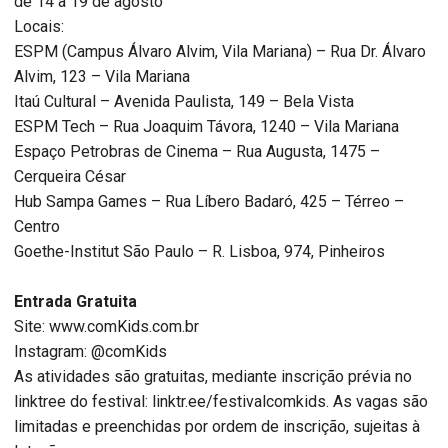
de 14 a 19 de agosto
Locais:
ESPM (Campus Álvaro Alvim, Vila Mariana) – Rua Dr. Álvaro
Alvim, 123 – Vila Mariana
Itaú Cultural – Avenida Paulista, 149 – Bela Vista
ESPM Tech – Rua Joaquim Távora, 1240 – Vila Mariana
Espaço Petrobras de Cinema – Rua Augusta, 1475 –
Cerqueira César
Hub Sampa Games – Rua Líbero Badaró, 425 – Térreo –
Centro
Goethe-Institut São Paulo – R. Lisboa, 974, Pinheiros
Entrada Gratuita
Site: www.comKids.com.br
Instagram: @comKids
As atividades são gratuitas, mediante inscrição prévia no
linktree do festival: linktr.ee/festivalcomkids. As vagas são
limitadas e preenchidas por ordem de inscrição, sujeitas à