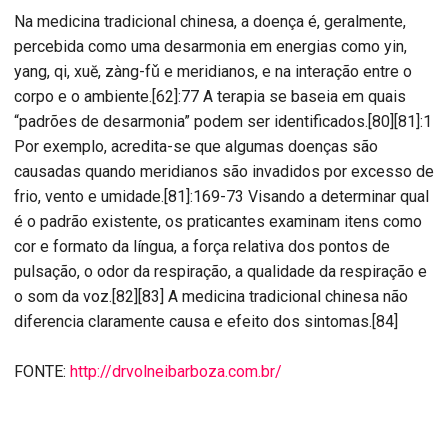
Na medicina tradicional chinesa, a doença é, geralmente,
percebida como uma desarmonia em energias como yin,
yang, qi, xuĕ, zàng-fǔ e meridianos, e na interação entre o
corpo e o ambiente.[62]:77 A terapia se baseia em quais
“padrões de desarmonia” podem ser identificados.[80][81]:1
Por exemplo, acredita-se que algumas doenças são
causadas quando meridianos são invadidos por excesso de
frio, vento e umidade.[81]:169-73 Visando a determinar qual
é o padrão existente, os praticantes examinam itens como
cor e formato da língua, a força relativa dos pontos de
pulsação, o odor da respiração, a qualidade da respiração e
o som da voz.[82][83] A medicina tradicional chinesa não
diferencia claramente causa e efeito dos sintomas.[84]
FONTE:
http://drvolneibarboza.com.br/