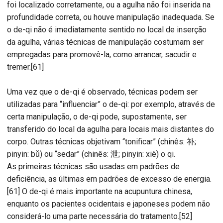
foi localizado corretamente, ou a agulha não foi inserida na
profundidade correta, ou houve manipulação inadequada. Se
o de-qi não é imediatamente sentido no local de inserção
da agulha, várias técnicas de manipulação costumam ser
empregadas para promovê-la, como arrancar, sacudir e
tremer.[61]
Uma vez que o de-qi é observado, técnicas podem ser
utilizadas para “influenciar” o de-qi: por exemplo, através de
certa manipulação, o de-qi pode, supostamente, ser
transferido do local da agulha para locais mais distantes do
corpo. Outras técnicas objetivam “tonificar” (chinês: 补;
pinyin: bǔ) ou “sedar” (chinês: 泄; pinyin: xiè) o qi.
As primeiras técnicas são usadas em padrões de
deficiência, as últimas em padrões de excesso de energia.
[61] O de-qi é mais importante na acupuntura chinesa,
enquanto os pacientes ocidentais e japoneses podem não
considerá-lo uma parte necessária do tratamento.[52]