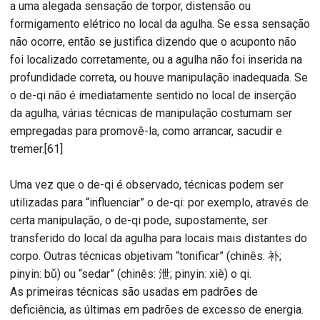
a uma alegada sensação de torpor, distensão ou
formigamento elétrico no local da agulha. Se essa sensação
não ocorre, então se justifica dizendo que o acuponto não
foi localizado corretamente, ou a agulha não foi inserida na
profundidade correta, ou houve manipulação inadequada. Se
o de-qi não é imediatamente sentido no local de inserção
da agulha, várias técnicas de manipulação costumam ser
empregadas para promovê-la, como arrancar, sacudir e
tremer.[61]
Uma vez que o de-qi é observado, técnicas podem ser
utilizadas para “influenciar” o de-qi: por exemplo, através de
certa manipulação, o de-qi pode, supostamente, ser
transferido do local da agulha para locais mais distantes do
corpo. Outras técnicas objetivam “tonificar” (chinês: 补;
pinyin: bǔ) ou “sedar” (chinês: 泄; pinyin: xiè) o qi.
As primeiras técnicas são usadas em padrões de
deficiência, as últimas em padrões de excesso de energia.