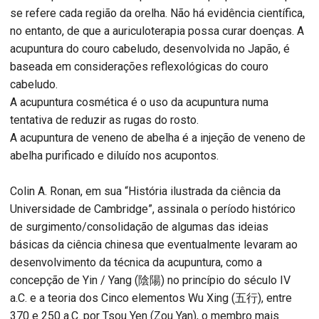
se refere cada região da orelha. Não há evidência científica,
no entanto, de que a auriculoterapia possa curar doenças. A
acupuntura do couro cabeludo, desenvolvida no Japão, é
baseada em considerações reflexológicas do couro
cabeludo.
A acupuntura cosmética é o uso da acupuntura numa
tentativa de reduzir as rugas do rosto.
A acupuntura de veneno de abelha é a injeção de veneno de
abelha purificado e diluído nos acupontos.
Colin A. Ronan, em sua “História ilustrada da ciência da
Universidade de Cambridge”, assinala o período histórico
de surgimento/consolidação de algumas das ideias
básicas da ciência chinesa que eventualmente levaram ao
desenvolvimento da técnica da acupuntura, como a
concepção de Yin / Yang (陰陽) no princípio do século IV
a.C. e a teoria dos Cinco elementos Wu Xing (五行), entre
370 e 250 a.C. por Tsou Yen (Zou Yan), o membro mais