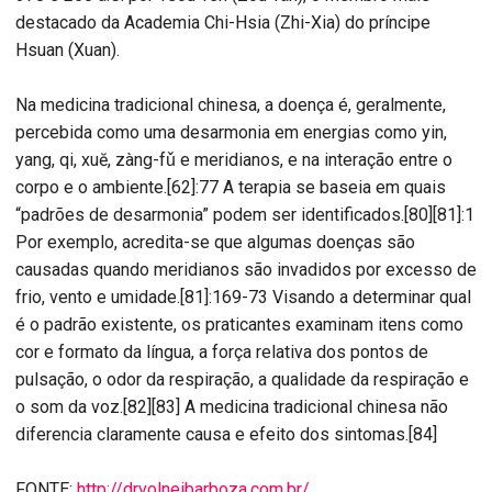
destacado da Academia Chi-Hsia (Zhi-Xia) do príncipe
Hsuan (Xuan).
Na medicina tradicional chinesa, a doença é, geralmente,
percebida como uma desarmonia em energias como yin,
yang, qi, xuĕ, zàng-fǔ e meridianos, e na interação entre o
corpo e o ambiente.[62]:77 A terapia se baseia em quais
“padrões de desarmonia” podem ser identificados.[80][81]:1
Por exemplo, acredita-se que algumas doenças são
causadas quando meridianos são invadidos por excesso de
frio, vento e umidade.[81]:169-73 Visando a determinar qual
é o padrão existente, os praticantes examinam itens como
cor e formato da língua, a força relativa dos pontos de
pulsação, o odor da respiração, a qualidade da respiração e
o som da voz.[82][83] A medicina tradicional chinesa não
diferencia claramente causa e efeito dos sintomas.[84]
FONTE:
http://drvolneibarboza.com.br/