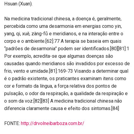
Hsuan (Xuan).
Na medicina tradicional chinesa, a doença é, geralmente,
percebida como uma desarmonia em energias como yin,
yang, qi, xuĕ, zàng-fǔ e meridianos, e na interação entre o
corpo e o ambiente.[62]:77 A terapia se baseia em quais
“padrões de desarmonia” podem ser identificados.[80][81]:1
Por exemplo, acredita-se que algumas doenças são
causadas quando meridianos são invadidos por excesso de
frio, vento e umidade.[81]:169-73 Visando a determinar qual
é o padrão existente, os praticantes examinam itens como
cor e formato da língua, a força relativa dos pontos de
pulsação, o odor da respiração, a qualidade da respiração e
o som da voz.[82][83] A medicina tradicional chinesa não
diferencia claramente causa e efeito dos sintomas.[84]
FONTE:
http://drvolneibarboza.com.br/