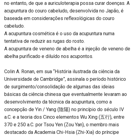
no entanto, de que a auriculoterapia possa curar doenças. A
acupuntura do couro cabeludo, desenvolvida no Japão, é
baseada em considerações reflexológicas do couro
cabeludo.
A acupuntura cosmética é o uso da acupuntura numa
tentativa de reduzir as rugas do rosto.
A acupuntura de veneno de abelha é a injeção de veneno de
abelha purificado e diluído nos acupontos.
Colin A. Ronan, em sua “História ilustrada da ciência da
Universidade de Cambridge”, assinala o período histórico
de surgimento/consolidação de algumas das ideias
básicas da ciência chinesa que eventualmente levaram ao
desenvolvimento da técnica da acupuntura, como a
concepção de Yin / Yang (陰陽) no princípio do século IV
a.C. e a teoria dos Cinco elementos Wu Xing (五行), entre
370 e 250 a.C. por Tsou Yen (Zou Yan), o membro mais
destacado da Academia Chi-Hsia (Zhi-Xia) do príncipe