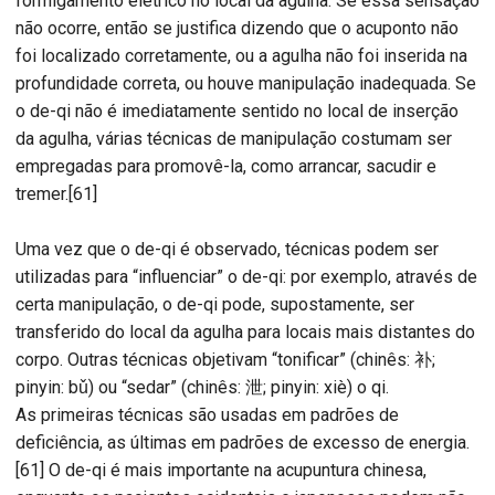
formigamento elétrico no local da agulha. Se essa sensação
não ocorre, então se justifica dizendo que o acuponto não
foi localizado corretamente, ou a agulha não foi inserida na
profundidade correta, ou houve manipulação inadequada. Se
o de-qi não é imediatamente sentido no local de inserção
da agulha, várias técnicas de manipulação costumam ser
empregadas para promovê-la, como arrancar, sacudir e
tremer.[61]
Uma vez que o de-qi é observado, técnicas podem ser
utilizadas para “influenciar” o de-qi: por exemplo, através de
certa manipulação, o de-qi pode, supostamente, ser
transferido do local da agulha para locais mais distantes do
corpo. Outras técnicas objetivam “tonificar” (chinês: 补;
pinyin: bǔ) ou “sedar” (chinês: 泄; pinyin: xiè) o qi.
As primeiras técnicas são usadas em padrões de
deficiência, as últimas em padrões de excesso de energia.
[61] O de-qi é mais importante na acupuntura chinesa,