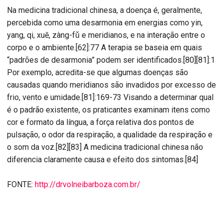
Na medicina tradicional chinesa, a doença é, geralmente,
percebida como uma desarmonia em energias como yin,
yang, qi, xuĕ, zàng-fǔ e meridianos, e na interação entre o
corpo e o ambiente.[62]:77 A terapia se baseia em quais
“padrões de desarmonia” podem ser identificados.[80][81]:1
Por exemplo, acredita-se que algumas doenças são
causadas quando meridianos são invadidos por excesso de
frio, vento e umidade.[81]:169-73 Visando a determinar qual
é o padrão existente, os praticantes examinam itens como
cor e formato da língua, a força relativa dos pontos de
pulsação, o odor da respiração, a qualidade da respiração e
o som da voz.[82][83] A medicina tradicional chinesa não
diferencia claramente causa e efeito dos sintomas.[84]
FONTE:
http://drvolneibarboza.com.br/