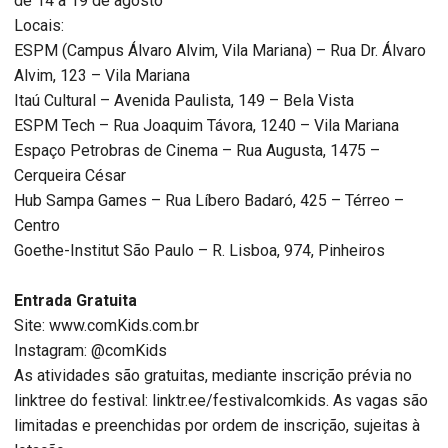
de 14 a 19 de agosto
Locais:
ESPM (Campus Álvaro Alvim, Vila Mariana) – Rua Dr. Álvaro
Alvim, 123 – Vila Mariana
Itaú Cultural – Avenida Paulista, 149 – Bela Vista
ESPM Tech – Rua Joaquim Távora, 1240 – Vila Mariana
Espaço Petrobras de Cinema – Rua Augusta, 1475 –
Cerqueira César
Hub Sampa Games – Rua Líbero Badaró, 425 – Térreo –
Centro
Goethe-Institut São Paulo – R. Lisboa, 974, Pinheiros
Entrada Gratuita
Site: www.comKids.com.br
Instagram: @comKids
As atividades são gratuitas, mediante inscrição prévia no
linktree do festival: linktr.ee/festivalcomkids. As vagas são
limitadas e preenchidas por ordem de inscrição, sujeitas à