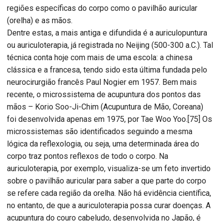
regiões específicas do corpo como o pavilhão auricular
(orelha) e as mãos.
Dentre estas, a mais antiga e difundida é a auriculopuntura
ou auriculoterapia, já registrada no Neijing (500-300 a.C.). Tal
técnica conta hoje com mais de uma escola: a chinesa
clássica e a francesa, tendo sido esta última fundada pelo
neurocirurgião francês Paul Nogier em 1957. Bem mais
recente, o microssistema de acupuntura dos pontos das
mãos – Korio Soo-Ji-Chim (Acupuntura de Mão, Coreana)
foi desenvolvida apenas em 1975, por Tae Woo Yoo.[75] Os
microssistemas são identificados seguindo a mesma
lógica da reflexologia, ou seja, uma determinada área do
corpo traz pontos reflexos de todo o corpo. Na
auriculoterapia, por exemplo, visualiza-se um feto invertido
sobre o pavilhão auricular para saber a que parte do corpo
se refere cada região da orelha. Não há evidência científica,
no entanto, de que a auriculoterapia possa curar doenças. A
acupuntura do couro cabeludo, desenvolvida no Japão, é