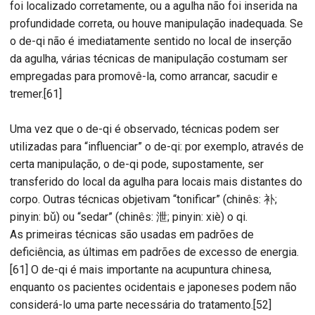
foi localizado corretamente, ou a agulha não foi inserida na
profundidade correta, ou houve manipulação inadequada. Se
o de-qi não é imediatamente sentido no local de inserção
da agulha, várias técnicas de manipulação costumam ser
empregadas para promovê-la, como arrancar, sacudir e
tremer.[61]
Uma vez que o de-qi é observado, técnicas podem ser
utilizadas para “influenciar” o de-qi: por exemplo, através de
certa manipulação, o de-qi pode, supostamente, ser
transferido do local da agulha para locais mais distantes do
corpo. Outras técnicas objetivam “tonificar” (chinês: 补;
pinyin: bǔ) ou “sedar” (chinês: 泄; pinyin: xiè) o qi.
As primeiras técnicas são usadas em padrões de
deficiência, as últimas em padrões de excesso de energia.
[61] O de-qi é mais importante na acupuntura chinesa,
enquanto os pacientes ocidentais e japoneses podem não
considerá-lo uma parte necessária do tratamento.[52]