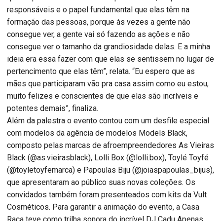
responsáveis e o papel fundamental que elas têm na
formação das pessoas, porque às vezes a gente não
consegue ver, a gente vai só fazendo as ações e não
consegue ver o tamanho da grandiosidade delas. E a minha
ideia era essa fazer com que elas se sentissem no lugar de
pertencimento que elas têm”, relata. “Eu espero que as
mães que participaram vão pra casa assim como eu estou,
muito felizes e conscientes de que elas são incríveis e
potentes demais”, finaliza.
Além da palestra o evento contou com um desfile especial
com modelos da agência de modelos Models Black,
composto pelas marcas de afroempreendedores As Vieiras
Black (@as.vieirasblack), Lolli Box (@lolli.box), Toylé Toyfé
(@toyletoyfemarca) e Papoulas Biju (@joiaspapoulas_bijus),
que apresentaram ao público suas novas coleções. Os
convidados também foram presenteados com kits da Vult
Cosméticos. Para garantir a animação do evento, a Casa
Raça teve como trilha sonora do incrível DJ Cadu Apenas,