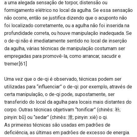
a uma alegada sensação de torpor, distensão ou
formigamento elétrico no local da agulha. Se essa sensação
não ocorre, então se justifica dizendo que o acuponto não
foi localizado corretamente, ou a agulha não foi inserida na
profundidade correta, ou houve manipulação inadequada. Se
o de-qi não é imediatamente sentido no local de inserção
da agulha, várias técnicas de manipulação costumam ser
empregadas para promovê-la, como arrancar, sacudir e
tremer.[61]
Uma vez que o de-qi é observado, técnicas podem ser
utilizadas para “influenciar” o de-qi: por exemplo, através de
certa manipulação, o de-qi pode, supostamente, ser
transferido do local da agulha para locais mais distantes do
corpo. Outras técnicas objetivam “tonificar” (chinês: 补;
pinyin: bǔ) ou “sedar” (chinês: 泄; pinyin: xiè) o qi.
As primeiras técnicas são usadas em padrões de
deficiência, as últimas em padrões de excesso de energia.