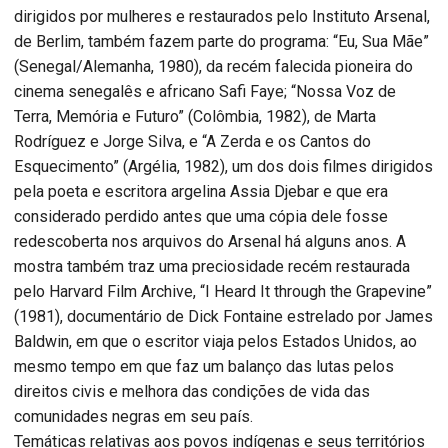
dirigidos por mulheres e restaurados pelo Instituto Arsenal,
de Berlim, também fazem parte do programa: “Eu, Sua Mãe”
(Senegal/Alemanha, 1980), da recém falecida pioneira do
cinema senegalês e africano Safi Faye; “Nossa Voz de
Terra, Memória e Futuro” (Colômbia, 1982), de Marta
Rodríguez e Jorge Silva, e “A Zerda e os Cantos do
Esquecimento” (Argélia, 1982), um dos dois filmes dirigidos
pela poeta e escritora argelina Assia Djebar e que era
considerado perdido antes que uma cópia dele fosse
redescoberta nos arquivos do Arsenal há alguns anos. A
mostra também traz uma preciosidade recém restaurada
pelo Harvard Film Archive, “I Heard It through the Grapevine”
(1981), documentário de Dick Fontaine estrelado por James
Baldwin, em que o escritor viaja pelos Estados Unidos, ao
mesmo tempo em que faz um balanço das lutas pelos
direitos civis e melhora das condições de vida das
comunidades negras em seu país.
Temáticas relativas aos povos indígenas e seus territórios