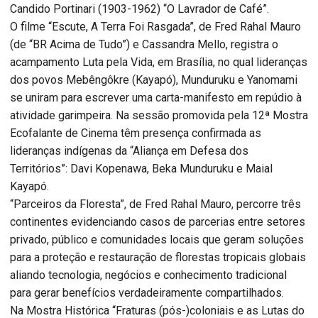
Candido Portinari (1903-1962) “O Lavrador de Café”.
O filme “Escute, A Terra Foi Rasgada”, de Fred Rahal Mauro
(de “BR Acima de Tudo”) e Cassandra Mello, registra o
acampamento Luta pela Vida, em Brasília, no qual lideranças
dos povos Mebêngôkre (Kayapó), Munduruku e Yanomami
se uniram para escrever uma carta-manifesto em repúdio à
atividade garimpeira. Na sessão promovida pela 12ª Mostra
Ecofalante de Cinema têm presença confirmada as
lideranças indígenas da “Aliança em Defesa dos
Territórios”: Davi Kopenawa, Beka Munduruku e Maial
Kayapó.
“Parceiros da Floresta”, de Fred Rahal Mauro, percorre três
continentes evidenciando casos de parcerias entre setores
privado, público e comunidades locais que geram soluções
para a proteção e restauração de florestas tropicais globais
aliando tecnologia, negócios e conhecimento tradicional
para gerar benefícios verdadeiramente compartilhados.
Na Mostra Histórica “Fraturas (pós-)coloniais e as Lutas do