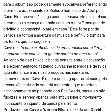
para o álbum são poderosamente evocativas, referenciando
o primeiro assassinato na Bíblia, o homicídio de Abel por
Caim. Ele escreveu: “Inaugurando a semana, ele se ajoelhou
e esmagou a cabeça do irmão com um osso/É meu grande
privilégio acompanhá-lo até em casa.” Este forte par de
versos se tornou a abertura da música e definiu o tom para
os temas que se seguiram.
Cave diz:
“A pura exuberância de uma música como ‘Frogs’
simplesmente coloca um grande sorriso no meu rosto”
.
Ao longo de dez faixas, a banda transita entre a convenção
e a experimentação, fazendo curvas inesperadas e desvios
que intensificam as ricas emoções nas narrativas
comoventes de Cave. É o som de um grupo fortalecido pela
reconexão e alçando voo. Há momentos que remetem
carinhosamente ao passado dos Bad Seeds, mas eles são
fugazes e servem apenas para impulsionar o movimento
incessante e inquieto da banda para frente.
Produzido por
Cave
e
Warren Ellis
, e mixado por
David