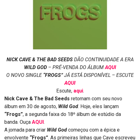
NICK CAVE & THE BAD SEEDS
DÃO CONTINUIDADE A ERA
WILD GOD
– PRÉ-VENDA DO ÁLBUM
AQUI
O NOVO SINGLE
“FROGS”
JÁ ESTÁ DISPONÍVEL – ESCUTE
AQUI
Escute,
aqui
.
Nick Cave & The Bad Seeds
retornam com seu novo
álbum em 30 de agosto,
Wild God
. Hoje, eles lançam
“Frogs”
, a segunda faixa do 18º álbum de estúdio da
banda. Ouça
AQUI
.
A jornada para criar
Wild God
começou com a épica e
envolvente
“Frogs”
. As primeiras linhas que Cave escreveu