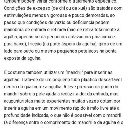
também podem variar conforme o tratamento específico.
Condições de excesso (de chi ou de xué) são tratadas com
estimulações menos vigorosas e pouco demoradas, ao
passo que condições de vazio ou deficiência pedem
manobras de entrada e retirada (não se retira totalmente a
agulha, apenas se dá pequenos solavancos para cima e
para baixo), fricção (na parte áspera da agulha), giros de um
lado para outro ou mesmo pequenos petelecos na ponta
exposta da agulha.
É costume também utilizar um “mandril” para inserir as
agulhas. Trata-se de um pequeno tubo plástico descartável
dentro do qual corre a agulha. A leve pressão da ponta do
mandril sobre a pele ajuda a reduzir a dor da entrada, mas
acupunturistas muito experientes muitas vezes optam por
inserir a agulha em um movimento rápido à mão livre até a
profundidade indicada, o que não é possível com o mandril
(a diferença entre o comprimento do mandril e da agulha é o