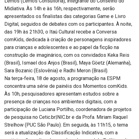
Lemos (Lemos Consultoria), integrante do Conselho do
Midiativa. Às 14h e às 16h, respectivamente, serão
apresentados os finalistas das categorias Game e Livro
Digital, seguidos de debates com os participantes. À noite,
das 19h às 21h30, o Itaú Cultural recebe a Conversa
comKids, dedicada à criação de personagens inspiradores
para crianças e adolescentes e ao papel da ficção na
construção de imaginários, com os convidados Keka Reis
(Brasil), Ismael dos Anjos (Brasil), Maya Göetz (Alemanha),
Sara Bozanic (Eslovênia) e Radhi Meron (Brasil).
Na terça-feira, 18 de agosto, a programação na ESPM
concentra uma série de painéis dos Momentos comKids.
Às 10h, pesquisadores apresentam estudos sobre a
presença de crianças nos ambientes digitais, com a
participação de Luciana Portilho, coordenadora de projetos
de pesquisa no Cetic.br|NIC.br e da Profa. Miriam Raquel
Strelhow (PUC São Paulo). Em seguida, às 11h15, o tema
será a atualização da Classificação Indicativa, com a