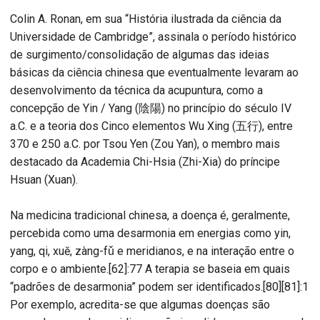
Colin A. Ronan, em sua “História ilustrada da ciência da
Universidade de Cambridge”, assinala o período histórico
de surgimento/consolidação de algumas das ideias
básicas da ciência chinesa que eventualmente levaram ao
desenvolvimento da técnica da acupuntura, como a
concepção de Yin / Yang (陰陽) no princípio do século IV
a.C. e a teoria dos Cinco elementos Wu Xing (五行), entre
370 e 250 a.C. por Tsou Yen (Zou Yan), o membro mais
destacado da Academia Chi-Hsia (Zhi-Xia) do príncipe
Hsuan (Xuan).
Na medicina tradicional chinesa, a doença é, geralmente,
percebida como uma desarmonia em energias como yin,
yang, qi, xuĕ, zàng-fǔ e meridianos, e na interação entre o
corpo e o ambiente.[62]:77 A terapia se baseia em quais
“padrões de desarmonia” podem ser identificados.[80][81]:1
Por exemplo, acredita-se que algumas doenças são