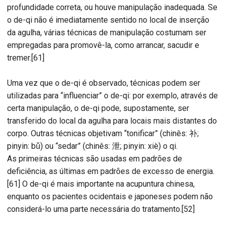
profundidade correta, ou houve manipulação inadequada. Se
o de-qi não é imediatamente sentido no local de inserção
da agulha, várias técnicas de manipulação costumam ser
empregadas para promovê-la, como arrancar, sacudir e
tremer.[61]
Uma vez que o de-qi é observado, técnicas podem ser
utilizadas para “influenciar” o de-qi: por exemplo, através de
certa manipulação, o de-qi pode, supostamente, ser
transferido do local da agulha para locais mais distantes do
corpo. Outras técnicas objetivam “tonificar” (chinês: 补;
pinyin: bǔ) ou “sedar” (chinês: 泄; pinyin: xiè) o qi.
As primeiras técnicas são usadas em padrões de
deficiência, as últimas em padrões de excesso de energia.
[61] O de-qi é mais importante na acupuntura chinesa,
enquanto os pacientes ocidentais e japoneses podem não
considerá-lo uma parte necessária do tratamento.[52]