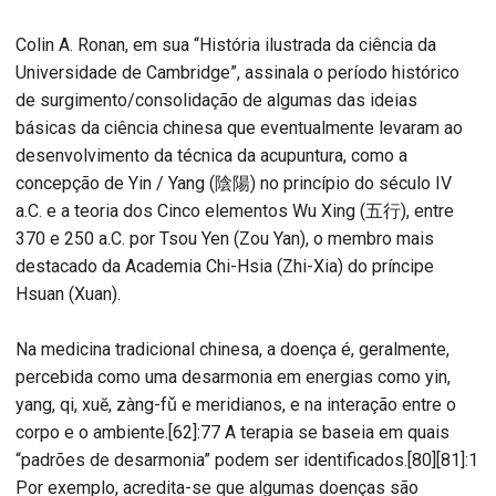
Colin A. Ronan, em sua “História ilustrada da ciência da
Universidade de Cambridge”, assinala o período histórico
de surgimento/consolidação de algumas das ideias
básicas da ciência chinesa que eventualmente levaram ao
desenvolvimento da técnica da acupuntura, como a
concepção de Yin / Yang (陰陽) no princípio do século IV
a.C. e a teoria dos Cinco elementos Wu Xing (五行), entre
370 e 250 a.C. por Tsou Yen (Zou Yan), o membro mais
destacado da Academia Chi-Hsia (Zhi-Xia) do príncipe
Hsuan (Xuan).
Na medicina tradicional chinesa, a doença é, geralmente,
percebida como uma desarmonia em energias como yin,
yang, qi, xuĕ, zàng-fǔ e meridianos, e na interação entre o
corpo e o ambiente.[62]:77 A terapia se baseia em quais
“padrões de desarmonia” podem ser identificados.[80][81]:1
Por exemplo, acredita-se que algumas doenças são