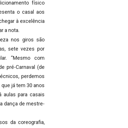
icionamento físico
esenta o casal aos
 chegar à excelência
r a nota.
deza nos giros são
as, sete vezes por
cular. “Mesmo com
de pré-Carnaval (de
técnicos, perdemos
a que já tem 30 anos
á aulas para casais
a dança de mestre-
sos da coreografia,