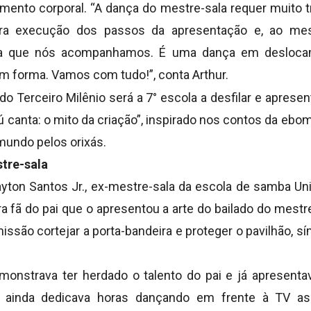
imento corporal. “A dança do mestre-sala requer muito 
ra execução dos passos da apresentação e, ao m
la que nós acompanhamos. É uma dança em deslocame
m forma. Vamos com tudo!”, conta Arthur.
 do Terceiro Milênio será a 7° escola a desfilar e aprese
aú canta: o mito da criação”, inspirado nos contos da ebom
mundo pelos orixás.
tre-sala
ayton Santos Jr., ex-mestre-sala da escola de samba Un
ra fã do pai que o apresentou a arte do bailado do mestr
issão cortejar a porta-bandeira e proteger o pavilhão, 
nstrava ter herdado o talento do pai e já apresentav
 ainda dedicava horas dançando em frente à TV ass