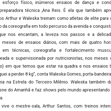
o esforço físico, inúmeros ensaios de dança e cond
preparadora técnica ,Ana Reis. É ela que também apr
nos Arthur e Waleska treinam como atletas de elite para
da coreografia em todo percurso da avenida e conquista
que nos encantam, a leveza nos passos e a delica
o meses de ensaios diários, com mais de quatro hor
s em técnicas, coreografia e fortalecimento mus
eada e supervisionada por nutricionistas, nos meses 
iro) em que temos que estar na quadra e nos ensaios 
uei a perder 8 kg”, conta Waleska Gomes, porta-bandeir
eia na Estrela do Terceiro Milênio. Waleska também d
Cisne do Amanhã e faz shows pelo mundo apresentando 
a.
vive o mestre-sala, Arthur Santos, com treinos inten