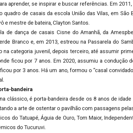
ara aprender, se inspirar e buscar referências. Em 2011,
 o quadro de casais da escola União das Vilas, em São
ô e mestre de bateira, Clayton Santos.
la de dança de casais Cisne do Amanhã, da Amespbes
rde Branco e, em 2013, estreou na Passarela do Samb
o na categoria juvenil, depois terceiro, até assumir prim
onde ficou por 7 anos. Em 2020, assumiu a condução do 
ficou por 3 anos. Há um ano, formou o “casal convidado
l.
rta-bandeira
rina clássico, é porta-bandeira desde os 8 anos de idad
tando a arte de ostentar o pavilhão com passagens pela
cos do Tatuapé, Águia de Ouro, Tom Maior, Independente
micos do Tucuruvi.