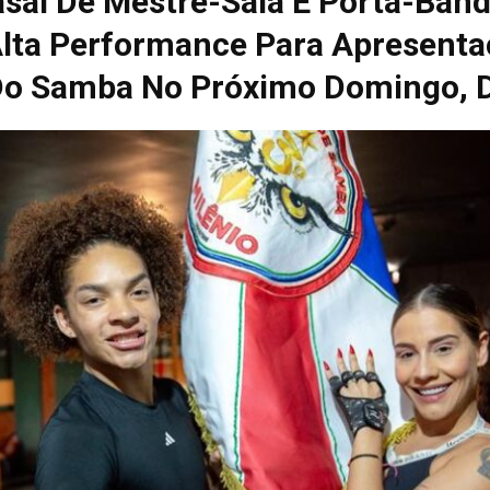
asal De Mestre-Sala E Porta-Band
Alta Performance Para Apresent
Do Samba No Próximo Domingo, D