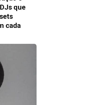
 DJs que
sets
m cada