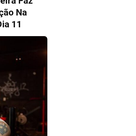
eira Faz
ação Na
ia 11