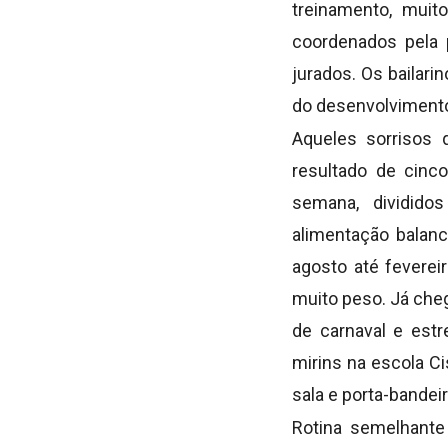
treinamento, muit
coordenados pela 
jurados. Os bailari
do desenvolvimento 
Aqueles sorrisos 
resultado de cinc
semana, dividido
alimentação balanc
agosto até fevere
muito peso. Já cheg
de carnaval e estr
mirins na escola 
sala e porta-bandeir
Rotina semelhante 