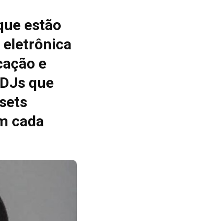
que estão
 eletrônica
cação e
 DJs que
sets
m cada