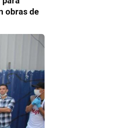
 para
m obras de