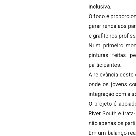
inclusiva.
O foco é proporcion
gerar renda aos pa
e grafiteiros profis
Num primeiro mom
pinturas feitas p
participantes.
A relevância deste
onde os jovens com
integração com a s
O projeto é apoiad
River South e trata
não apenas os part
Em um balanço reali