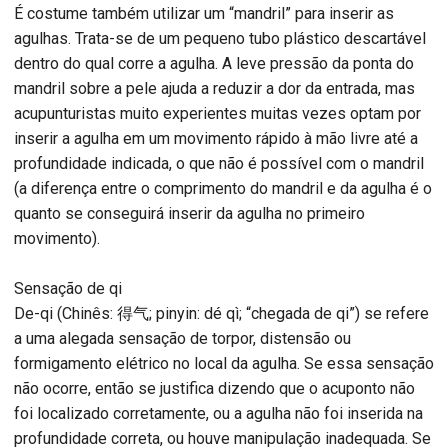
É costume também utilizar um “mandril” para inserir as
agulhas. Trata-se de um pequeno tubo plástico descartável
dentro do qual corre a agulha. A leve pressão da ponta do
mandril sobre a pele ajuda a reduzir a dor da entrada, mas
acupunturistas muito experientes muitas vezes optam por
inserir a agulha em um movimento rápido à mão livre até a
profundidade indicada, o que não é possível com o mandril
(a diferença entre o comprimento do mandril e da agulha é o
quanto se conseguirá inserir da agulha no primeiro
movimento).
Sensação de qi
De-qi (Chinês: 得气; pinyin: dé qì; “chegada de qi”) se refere
a uma alegada sensação de torpor, distensão ou
formigamento elétrico no local da agulha. Se essa sensação
não ocorre, então se justifica dizendo que o acuponto não
foi localizado corretamente, ou a agulha não foi inserida na
profundidade correta, ou houve manipulação inadequada. Se