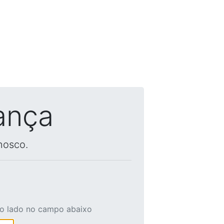
ança
nosco.
ao lado no campo abaixo