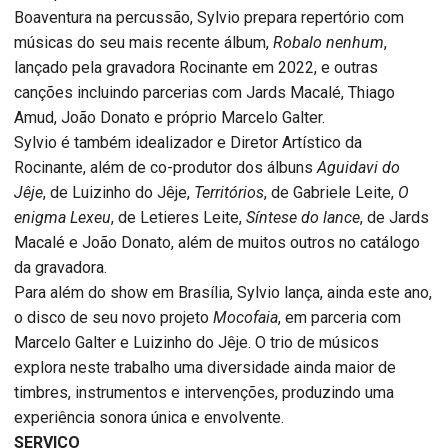
Boaventura na percussão, Sylvio prepara repertório com
músicas do seu mais recente álbum,
Robalo nenhum
,
lançado pela gravadora Rocinante em 2022, e outras
canções incluindo parcerias com Jards Macalé, Thiago
Amud, João Donato e próprio Marcelo Galter.
Sylvio é também idealizador e Diretor Artístico da
Rocinante, além de co-produtor dos álbuns
Aguidavi do
Jêje
, de Luizinho do Jêje,
Territórios
,
de Gabriele Leite,
O
enigma Lexeu
, de Letieres Leite,
Síntese do lance
, de Jards
Macalé e João Donato, além de muitos outros no catálogo
da gravadora.
Para além do show em Brasília, Sylvio lança, ainda este ano,
o disco de seu novo projeto
Mocofaia
, em parceria com
Marcelo Galter e Luizinho do Jêje. O trio de músicos
explora neste trabalho uma diversidade ainda maior de
timbres, instrumentos e intervenções, produzindo uma
experiência sonora única e envolvente.
SERVIÇO