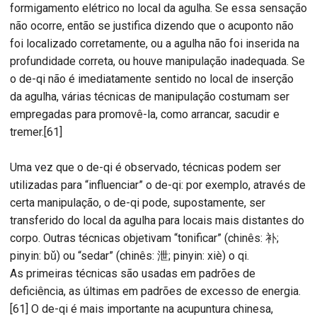
formigamento elétrico no local da agulha. Se essa sensação
não ocorre, então se justifica dizendo que o acuponto não
foi localizado corretamente, ou a agulha não foi inserida na
profundidade correta, ou houve manipulação inadequada. Se
o de-qi não é imediatamente sentido no local de inserção
da agulha, várias técnicas de manipulação costumam ser
empregadas para promovê-la, como arrancar, sacudir e
tremer.[61]
Uma vez que o de-qi é observado, técnicas podem ser
utilizadas para “influenciar” o de-qi: por exemplo, através de
certa manipulação, o de-qi pode, supostamente, ser
transferido do local da agulha para locais mais distantes do
corpo. Outras técnicas objetivam “tonificar” (chinês: 补;
pinyin: bǔ) ou “sedar” (chinês: 泄; pinyin: xiè) o qi.
As primeiras técnicas são usadas em padrões de
deficiência, as últimas em padrões de excesso de energia.
[61] O de-qi é mais importante na acupuntura chinesa,