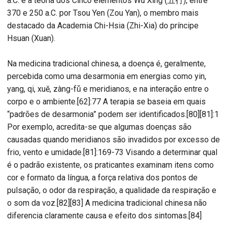
a.C. e a teoria dos Cinco elementos Wu Xing (五行), entre
370 e 250 a.C. por Tsou Yen (Zou Yan), o membro mais
destacado da Academia Chi-Hsia (Zhi-Xia) do príncipe
Hsuan (Xuan).
Na medicina tradicional chinesa, a doença é, geralmente,
percebida como uma desarmonia em energias como yin,
yang, qi, xuĕ, zàng-fǔ e meridianos, e na interação entre o
corpo e o ambiente.[62]:77 A terapia se baseia em quais
“padrões de desarmonia” podem ser identificados.[80][81]:1
Por exemplo, acredita-se que algumas doenças são
causadas quando meridianos são invadidos por excesso de
frio, vento e umidade.[81]:169-73 Visando a determinar qual
é o padrão existente, os praticantes examinam itens como
cor e formato da língua, a força relativa dos pontos de
pulsação, o odor da respiração, a qualidade da respiração e
o som da voz.[82][83] A medicina tradicional chinesa não
diferencia claramente causa e efeito dos sintomas.[84]