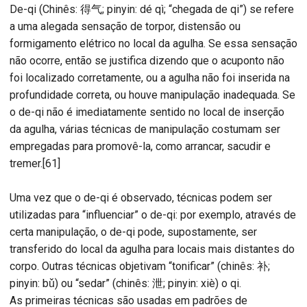
De-qi (Chinês: 得气; pinyin: dé qì; “chegada de qi”) se refere
a uma alegada sensação de torpor, distensão ou
formigamento elétrico no local da agulha. Se essa sensação
não ocorre, então se justifica dizendo que o acuponto não
foi localizado corretamente, ou a agulha não foi inserida na
profundidade correta, ou houve manipulação inadequada. Se
o de-qi não é imediatamente sentido no local de inserção
da agulha, várias técnicas de manipulação costumam ser
empregadas para promovê-la, como arrancar, sacudir e
tremer.[61]
Uma vez que o de-qi é observado, técnicas podem ser
utilizadas para “influenciar” o de-qi: por exemplo, através de
certa manipulação, o de-qi pode, supostamente, ser
transferido do local da agulha para locais mais distantes do
corpo. Outras técnicas objetivam “tonificar” (chinês: 补;
pinyin: bǔ) ou “sedar” (chinês: 泄; pinyin: xiè) o qi.
As primeiras técnicas são usadas em padrões de