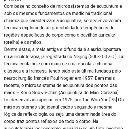
Com base no conceito de microssistemas de acupuntura e
sob os mesmos fundamentos da medicina tradicional
chinesa que caracterizam a acupuntura, se desenvolveram
técnicas explorando as possibilidades terapêuticas de
regiões específicas do corpo como o pavilhão auricular
(orelha) e as mãos.
Dentre estas, a mais antiga e difundida é a auriculopuntura
ou auriculoterapia, já registrada no Neijing (500-300 a.C.). Tal
técnica conta hoje com mais de uma escola: a chinesa
clássica e a francesa, tendo sido esta última fundada pelo
neurocirurgião francês Paul Nogier em 1957. Bem mais
recente, o microssistema de acupuntura dos pontos das
mãos – Korio Soo-Ji-Chim (Acupuntura de Mão, Coreana)
foi desenvolvida apenas em 1975, por Tae Woo Yoo.[75] Os
microssistemas são identificados seguindo a mesma
lógica da reflexologia, ou seja, uma determinada área do
corpo traz pontos reflexos de todo o corpo. Na
auriculoterapia, por exemplo, visualiza-se um feto invertido