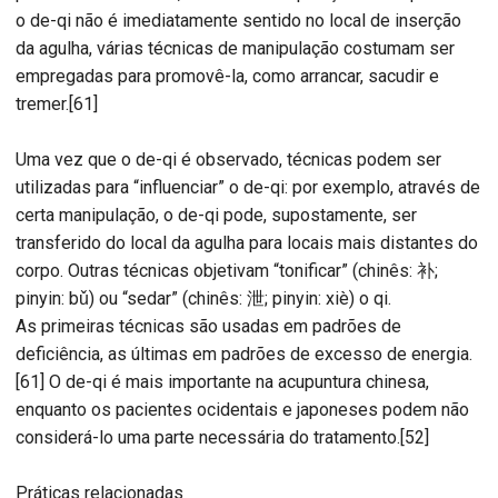
o de-qi não é imediatamente sentido no local de inserção
da agulha, várias técnicas de manipulação costumam ser
empregadas para promovê-la, como arrancar, sacudir e
tremer.[61]
Uma vez que o de-qi é observado, técnicas podem ser
utilizadas para “influenciar” o de-qi: por exemplo, através de
certa manipulação, o de-qi pode, supostamente, ser
transferido do local da agulha para locais mais distantes do
corpo. Outras técnicas objetivam “tonificar” (chinês: 补;
pinyin: bǔ) ou “sedar” (chinês: 泄; pinyin: xiè) o qi.
As primeiras técnicas são usadas em padrões de
deficiência, as últimas em padrões de excesso de energia.
[61] O de-qi é mais importante na acupuntura chinesa,
enquanto os pacientes ocidentais e japoneses podem não
considerá-lo uma parte necessária do tratamento.[52]
Práticas relacionadas