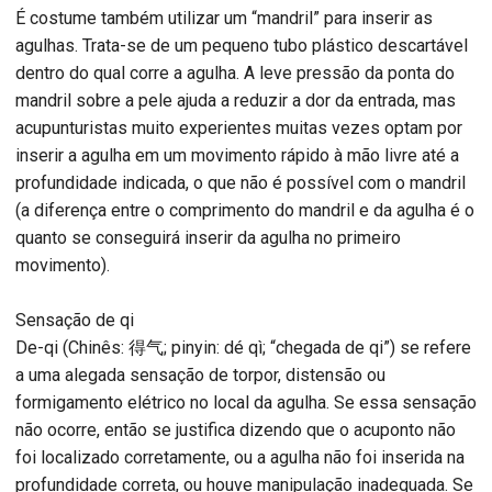
É costume também utilizar um “mandril” para inserir as
agulhas. Trata-se de um pequeno tubo plástico descartável
dentro do qual corre a agulha. A leve pressão da ponta do
mandril sobre a pele ajuda a reduzir a dor da entrada, mas
acupunturistas muito experientes muitas vezes optam por
inserir a agulha em um movimento rápido à mão livre até a
profundidade indicada, o que não é possível com o mandril
(a diferença entre o comprimento do mandril e da agulha é o
quanto se conseguirá inserir da agulha no primeiro
movimento).
Sensação de qi
De-qi (Chinês: 得气; pinyin: dé qì; “chegada de qi”) se refere
a uma alegada sensação de torpor, distensão ou
formigamento elétrico no local da agulha. Se essa sensação
não ocorre, então se justifica dizendo que o acuponto não
foi localizado corretamente, ou a agulha não foi inserida na
profundidade correta, ou houve manipulação inadequada. Se