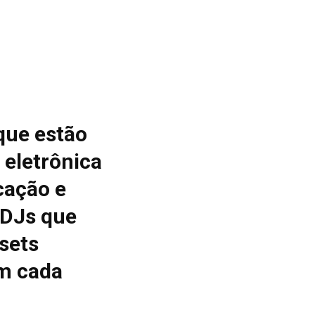
que estão
 eletrônica
cação e
 DJs que
sets
m cada