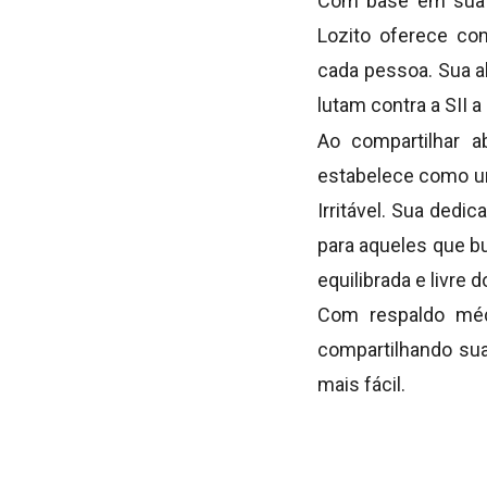
Com base em sua p
Lozito oferece con
cada pessoa. Sua a
lutam contra a SII 
Ao compartilhar a
estabelece como um
Irritável. Sua dedi
para aqueles que b
equilibrada e livre 
Com respaldo méd
compartilhando sua
mais fácil.