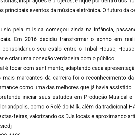
tórias, inspirações e projetos, e fique por dentro dos
 principais eventos da música eletrônica. O futuro da c
usic pela música começou ainda na infância, passand
cais. Em 2016 decidiu transformar o sonho em reali
, consolidando seu estilo entre o Tribal House, Hou
 e criar uma conexão verdadeira com o público.
al é tocar com sentimento, adaptando cada apresentação
ais marcantes da carreira foi o reconhecimento da 
rmance como uma das melhores que já havia assistido.
 pretende iniciar seus estudos em Produção Musical e 
lorianópolis, como o Rolé do Milk, além da tradicional
extas-feiras, valorizando os DJs locais e aproximando arti
sicdj