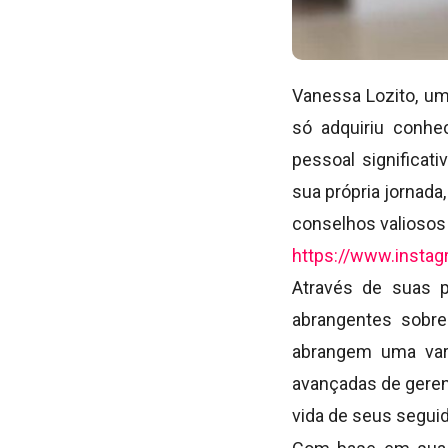
Vanessa Lozito, uma
só adquiriu conhe
pessoal significat
sua própria jornad
conselhos valiosos
https://www.insta
Através de suas p
abrangentes sobre
abrangem uma vari
avançadas de gerenc
vida de seus segui