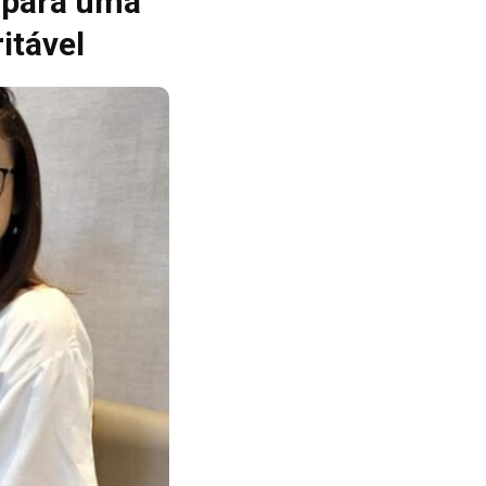
s para uma
itável