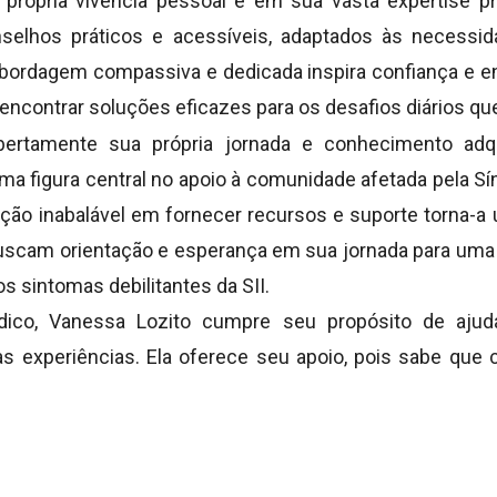
rópria vivência pessoal e em sua vasta expertise pro
selhos práticos e acessíveis, adaptados às necessid
bordagem compassiva e dedicada inspira confiança e e
a encontrar soluções eficazes para os desafios diários q
bertamente sua própria jornada e conhecimento adq
a figura central no apoio à comunidade afetada pela Sí
cação inabalável em fornecer recursos e suporte torna-a
uscam orientação e esperança em sua jornada para uma 
dos sintomas debilitantes da SII.
ico, Vanessa Lozito cumpre seu propósito de ajud
s experiências. Ela oferece seu apoio, pois sabe que 