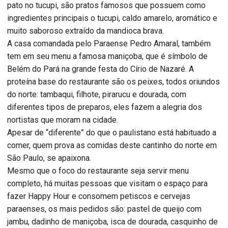
pato no tucupi, são pratos famosos que possuem como
ingredientes principais o tucupi, caldo amarelo, aromático e
muito saboroso extraído da mandioca brava.
A casa comandada pelo Paraense Pedro Amaral, também
tem em seu menu a famosa maniçoba, que é símbolo de
Belém do Pará na grande festa do Círio de Nazaré. A
proteína base do restaurante são os peixes, todos oriundos
do norte: tambaqui, filhote, pirarucu e dourada, com
diferentes tipos de preparos, eles fazem a alegria dos
nortistas que moram na cidade.
Apesar de “diferente” do que o paulistano está habituado a
comer, quem prova as comidas deste cantinho do norte em
São Paulo, se apaixona.
Mesmo que o foco do restaurante seja servir menu
completo, há muitas pessoas que visitam o espaço para
fazer
Happy
Hour e consomem petiscos e cervejas
paraenses, os mais pedidos são: pastel de queijo com
jambu, dadinho de maniçoba, isca de dourada, casquinho de