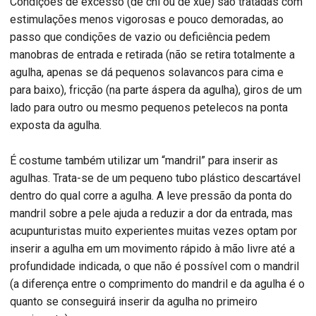
Condições de excesso (de chi ou de xué) são tratadas com
estimulações menos vigorosas e pouco demoradas, ao
passo que condições de vazio ou deficiência pedem
manobras de entrada e retirada (não se retira totalmente a
agulha, apenas se dá pequenos solavancos para cima e
para baixo), fricção (na parte áspera da agulha), giros de um
lado para outro ou mesmo pequenos petelecos na ponta
exposta da agulha.
É costume também utilizar um “mandril” para inserir as
agulhas. Trata-se de um pequeno tubo plástico descartável
dentro do qual corre a agulha. A leve pressão da ponta do
mandril sobre a pele ajuda a reduzir a dor da entrada, mas
acupunturistas muito experientes muitas vezes optam por
inserir a agulha em um movimento rápido à mão livre até a
profundidade indicada, o que não é possível com o mandril
(a diferença entre o comprimento do mandril e da agulha é o
quanto se conseguirá inserir da agulha no primeiro