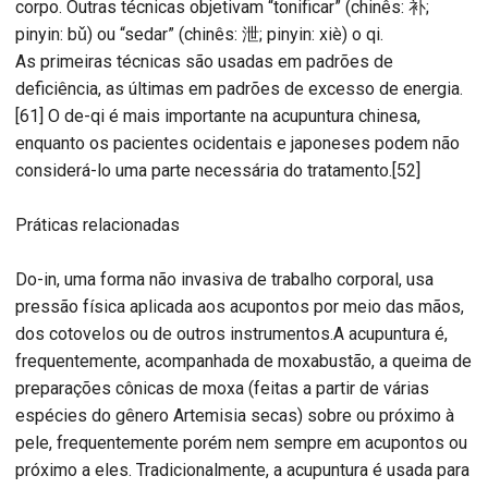
corpo. Outras técnicas objetivam “tonificar” (chinês: 补;
pinyin: bǔ) ou “sedar” (chinês: 泄; pinyin: xiè) o qi.
As primeiras técnicas são usadas em padrões de
deficiência, as últimas em padrões de excesso de energia.
[61] O de-qi é mais importante na acupuntura chinesa,
enquanto os pacientes ocidentais e japoneses podem não
considerá-lo uma parte necessária do tratamento.[52]
Práticas relacionadas
Do-in, uma forma não invasiva de trabalho corporal, usa
pressão física aplicada aos acupontos por meio das mãos,
dos cotovelos ou de outros instrumentos.A acupuntura é,
frequentemente, acompanhada de moxabustão, a queima de
preparações cônicas de moxa (feitas a partir de várias
espécies do gênero Artemisia secas) sobre ou próximo à
pele, frequentemente porém nem sempre em acupontos ou
próximo a eles. Tradicionalmente, a acupuntura é usada para