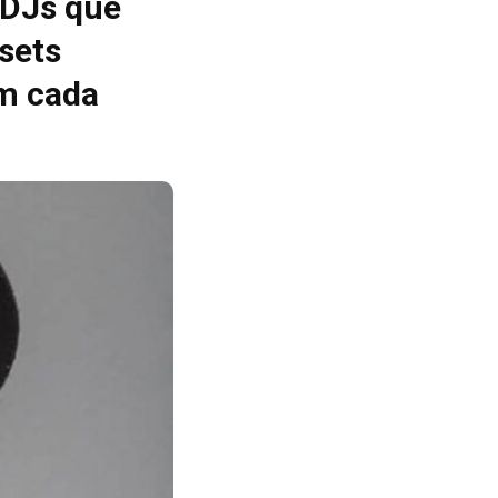
 DJs que
sets
m cada