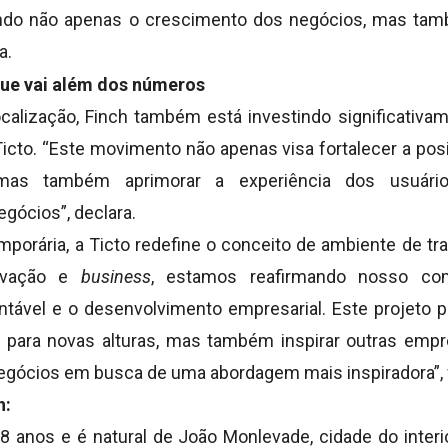
ando não apenas o crescimento dos negócios, mas tam
a.
ue vai além dos números
calização, Finch também está investindo significativa
icto. “Este movimento não apenas visa fortalecer a po
 mas também aprimorar a experiência dos usuári
gócios”, declara.
orária, a Ticto redefine o conceito de ambiente de tra
novação e
business
, estamos reafirmando nosso c
tável e o desenvolvimento empresarial. Este projeto
o para novas alturas, mas também inspirar outras em
gócios em busca de uma abordagem mais inspiradora”, f
h:
8 anos e é natural de João Monlevade, cidade do interi