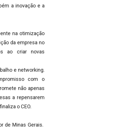
bém a inovação e a
mente na otimização
sição da empresa no
os ao criar novas
balho e networking.
ompromisso com o
 promete não apenas
presas a repensarem
inaliza o CEO.
or de Minas Gerais.