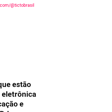
com/@tictobrasil
que estão
 eletrônica
cação e