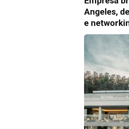
Empresa bra
Angeles, d
e networki