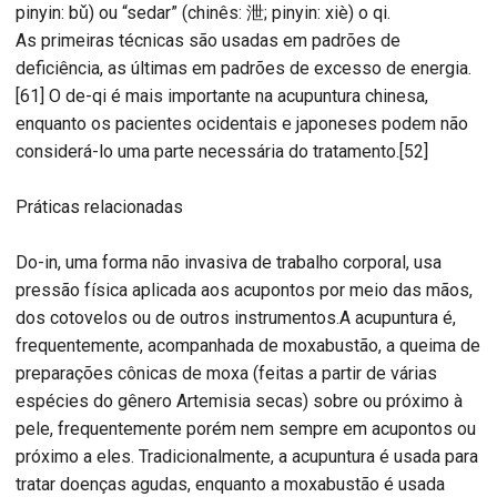
pinyin: bǔ) ou “sedar” (chinês: 泄; pinyin: xiè) o qi.
As primeiras técnicas são usadas em padrões de
deficiência, as últimas em padrões de excesso de energia.
[61] O de-qi é mais importante na acupuntura chinesa,
enquanto os pacientes ocidentais e japoneses podem não
considerá-lo uma parte necessária do tratamento.[52]
Práticas relacionadas
Do-in, uma forma não invasiva de trabalho corporal, usa
pressão física aplicada aos acupontos por meio das mãos,
dos cotovelos ou de outros instrumentos.A acupuntura é,
frequentemente, acompanhada de moxabustão, a queima de
preparações cônicas de moxa (feitas a partir de várias
espécies do gênero Artemisia secas) sobre ou próximo à
pele, frequentemente porém nem sempre em acupontos ou
próximo a eles. Tradicionalmente, a acupuntura é usada para
tratar doenças agudas, enquanto a moxabustão é usada