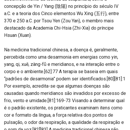
concepção de Yin / Yang (陰陽) no princípio do século IV
a.C. e a teoria dos Cinco elementos Wu Xing (五行), entre
370 e 250 a.C. por Tsou Yen (Zou Yan), o membro mais
destacado da Academia Chi-Hsia (Zhi-Xia) do príncipe
Hsuan (Xuan).
Na medicina tradicional chinesa, a doença é, geralmente,
percebida como uma desarmonia em energias como yin,
yang, qi, xuĕ, zàng-fǔ e meridianos, e na interação entre o
corpo e o ambiente.[62]:77 A terapia se baseia em quais
“padrões de desarmonia” podem ser identificados.[80][81]:1
Por exemplo, acredita-se que algumas doenças são
causadas quando meridianos são invadidos por excesso de
frio, vento e umidade.[81]:169-73 Visando a determinar qual
é o padrão existente, os praticantes examinam itens como
cor e formato da língua, a força relativa dos pontos de
pulsação, o odor da respiração, a qualidade da respiração e
o som da voz.[82][83] A medicina tradicional chinesa não