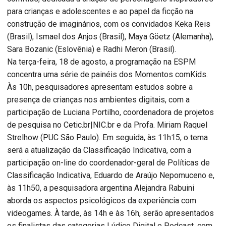
para crianças e adolescentes e ao papel da ficção na
construção de imaginários, com os convidados Keka Reis
(Brasil), Ismael dos Anjos (Brasil), Maya Göetz (Alemanha),
Sara Bozanic (Eslovênia) e Radhi Meron (Brasil).
Na terça-feira, 18 de agosto, a programação na ESPM
concentra uma série de painéis dos Momentos comKids.
Às 10h, pesquisadores apresentam estudos sobre a
presença de crianças nos ambientes digitais, com a
participação de Luciana Portilho, coordenadora de projetos
de pesquisa no Cetic.br|NIC.br e da Profa. Miriam Raquel
Strelhow (PUC São Paulo). Em seguida, às 11h15, o tema
será a atualização da Classificação Indicativa, com a
participação on-line do coordenador-geral de Políticas de
Classificação Indicativa, Eduardo de Araújo Nepomuceno e,
às 11h50, a pesquisadora argentina Alejandra Rabuini
aborda os aspectos psicológicos da experiência com
videogames. À tarde, às 14h e às 16h, serão apresentados
os finalistas das categorias Lúdico Digital e Podcast, com