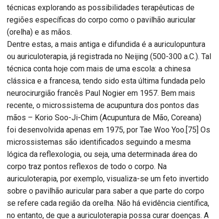
técnicas explorando as possibilidades terapêuticas de
regiões específicas do corpo como o pavilhão auricular
(orelha) e as mãos.
Dentre estas, a mais antiga e difundida é a auriculopuntura
ou auriculoterapia, já registrada no Neijing (500-300 a.C.). Tal
técnica conta hoje com mais de uma escola: a chinesa
clássica e a francesa, tendo sido esta última fundada pelo
neurocirurgião francês Paul Nogier em 1957. Bem mais
recente, o microssistema de acupuntura dos pontos das
mãos – Korio Soo-Ji-Chim (Acupuntura de Mão, Coreana)
foi desenvolvida apenas em 1975, por Tae Woo Yoo.[75] Os
microssistemas são identificados seguindo a mesma
lógica da reflexologia, ou seja, uma determinada área do
corpo traz pontos reflexos de todo o corpo. Na
auriculoterapia, por exemplo, visualiza-se um feto invertido
sobre o pavilhão auricular para saber a que parte do corpo
se refere cada região da orelha. Não há evidência científica,
no entanto, de que a auriculoterapia possa curar doenças. A