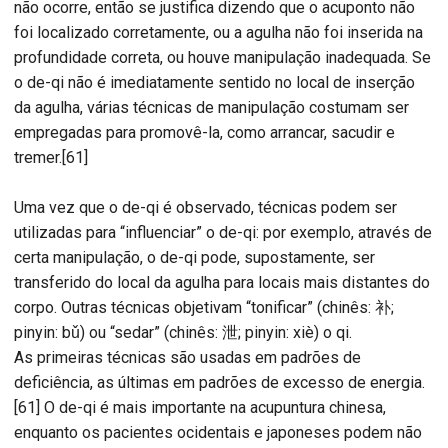
não ocorre, então se justifica dizendo que o acuponto não
foi localizado corretamente, ou a agulha não foi inserida na
profundidade correta, ou houve manipulação inadequada. Se
o de-qi não é imediatamente sentido no local de inserção
da agulha, várias técnicas de manipulação costumam ser
empregadas para promovê-la, como arrancar, sacudir e
tremer.[61]
Uma vez que o de-qi é observado, técnicas podem ser
utilizadas para “influenciar” o de-qi: por exemplo, através de
certa manipulação, o de-qi pode, supostamente, ser
transferido do local da agulha para locais mais distantes do
corpo. Outras técnicas objetivam “tonificar” (chinês: 补;
pinyin: bǔ) ou “sedar” (chinês: 泄; pinyin: xiè) o qi.
As primeiras técnicas são usadas em padrões de
deficiência, as últimas em padrões de excesso de energia.
[61] O de-qi é mais importante na acupuntura chinesa,
enquanto os pacientes ocidentais e japoneses podem não