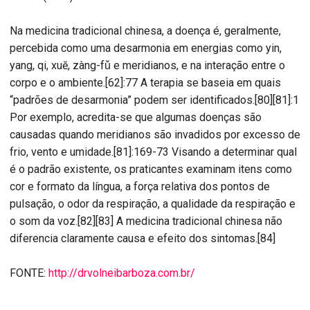
Na medicina tradicional chinesa, a doença é, geralmente,
percebida como uma desarmonia em energias como yin,
yang, qi, xuĕ, zàng-fǔ e meridianos, e na interação entre o
corpo e o ambiente.[62]:77 A terapia se baseia em quais
“padrões de desarmonia” podem ser identificados.[80][81]:1
Por exemplo, acredita-se que algumas doenças são
causadas quando meridianos são invadidos por excesso de
frio, vento e umidade.[81]:169-73 Visando a determinar qual
é o padrão existente, os praticantes examinam itens como
cor e formato da língua, a força relativa dos pontos de
pulsação, o odor da respiração, a qualidade da respiração e
o som da voz.[82][83] A medicina tradicional chinesa não
diferencia claramente causa e efeito dos sintomas.[84]
FONTE:
http://drvolneibarboza.com.br/