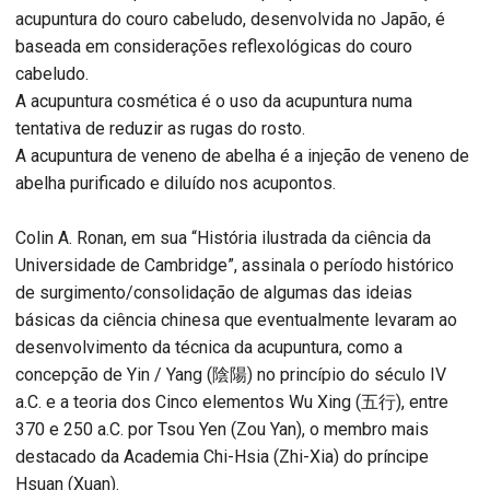
acupuntura do couro cabeludo, desenvolvida no Japão, é
baseada em considerações reflexológicas do couro
cabeludo.
A acupuntura cosmética é o uso da acupuntura numa
tentativa de reduzir as rugas do rosto.
A acupuntura de veneno de abelha é a injeção de veneno de
abelha purificado e diluído nos acupontos.
Colin A. Ronan, em sua “História ilustrada da ciência da
Universidade de Cambridge”, assinala o período histórico
de surgimento/consolidação de algumas das ideias
básicas da ciência chinesa que eventualmente levaram ao
desenvolvimento da técnica da acupuntura, como a
concepção de Yin / Yang (陰陽) no princípio do século IV
a.C. e a teoria dos Cinco elementos Wu Xing (五行), entre
370 e 250 a.C. por Tsou Yen (Zou Yan), o membro mais
destacado da Academia Chi-Hsia (Zhi-Xia) do príncipe
Hsuan (Xuan).