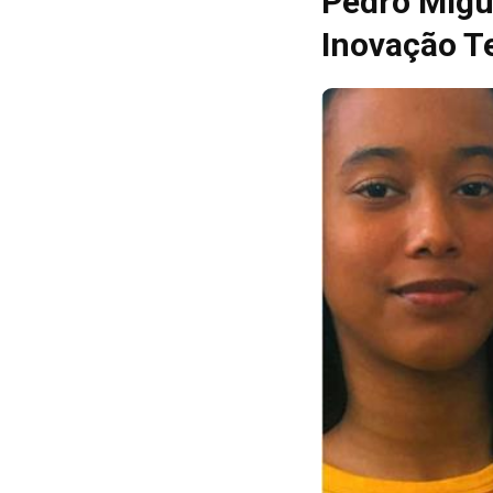
Pedro Migu
Inovação T