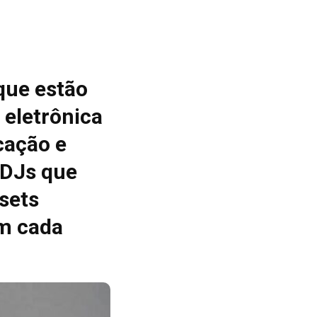
que estão
 eletrônica
cação e
 DJs que
sets
m cada