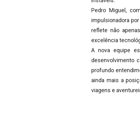
instáveis.
Pedro Miguel, com
impulsionadora por
reflete não apen
excelência tecnológ
A nova equipe es
desenvolvimento co
profundo entendime
ainda mais a posi
viagens e aventure