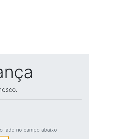
ança
nosco.
ao lado no campo abaixo