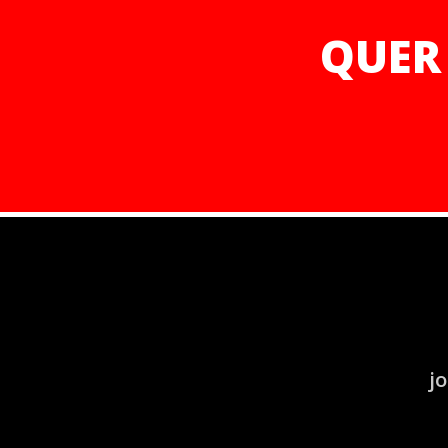
QUER
j