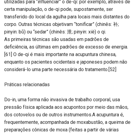
utilizadas para “influenciar” o de-qi: por exemplo, através de
certa manipulação, o de-qi pode, supostamente, ser
transferido do local da agulha para locais mais distantes do
corpo. Outras técnicas objetivam “tonificar” (chinês: 补;
pinyin: bǔ) ou “sedar” (chinês: 泄; pinyin: xiè) o qi.
As primeiras técnicas são usadas em padrões de
deficiência, as últimas em padrões de excesso de energia.
[61] O de-qi é mais importante na acupuntura chinesa,
enquanto os pacientes ocidentais e japoneses podem não
considerá-lo uma parte necessária do tratamento.[52]
Práticas relacionadas
Do-in, uma forma não invasiva de trabalho corporal, usa
pressão física aplicada aos acupontos por meio das mãos,
dos cotovelos ou de outros instrumentos.A acupuntura é,
frequentemente, acompanhada de moxabustão, a queima de
preparações cônicas de moxa (feitas a partir de várias