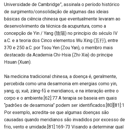
Universidade de Cambridge”, assinala o período histórico
de surgimento/consolidação de algumas das ideias
básicas da ciência chinesa que eventualmente levaram ao
desenvolvimento da técnica da acupuntura, como a
concepção de Yin / Yang (陰陽) no princípio do século IV
a.C. e a teoria dos Cinco elementos Wu Xing (五行), entre
370 e 250 a.C. por Tsou Yen (Zou Yan), o membro mais
destacado da Academia Chi-Hsia (Zhi-Xia) do príncipe
Hsuan (Xuan).
Na medicina tradicional chinesa, a doença é, geralmente,
percebida como uma desarmonia em energias como yin,
yang, qi, xuĕ, zàng-fǔ e meridianos, e na interação entre o
corpo e o ambiente.[62]:77 A terapia se baseia em quais
“padrões de desarmonia” podem ser identificados.[80][81]:1
Por exemplo, acredita-se que algumas doenças são
causadas quando meridianos são invadidos por excesso de
frio, vento e umidade.[81]:169-73 Visando a determinar qual